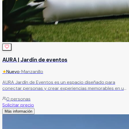
AURA | Jardín de eventos
★
Nuevo
•
Manzanillo
AURA Jardín de Eventos es un espacio diseñado para
conectar personas y crear experiencias memorables en un
ambiente elegante, moderno y rodeado de armonía. El
0
personas
recinto es ideal para celebrar eventos sociales y
Solicitar precio
empresariales como bodas, XV años, aniversarios,
Más información
graduaciones, reuniones corporativas, conferencias y
convivencias especiales, ofreciendo instalaciones
versátiles que se adaptan a diferentes tipos de