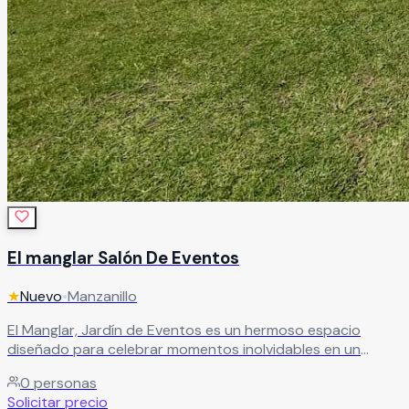
El manglar Salón De Eventos
★
Nuevo
•
Manzanillo
El Manglar, Jardín de Eventos es un hermoso espacio
diseñado para celebrar momentos inolvidables en un
ambiente natural, elegante y lleno de tranquilidad. El
0
personas
recinto es ideal para bodas, XV años, aniversarios,
Solicitar precio
graduaciones, reuniones familiares y eventos sociales