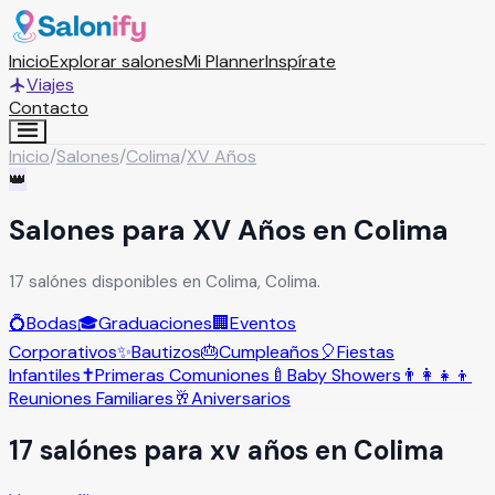
Inicio
Explorar salones
Mi Planner
Inspírate
Viajes
Contacto
Inicio
/
Salones
/
Colima
/
XV Años
👑
Salones para XV Años en Colima
17 salónes disponibles en Colima, Colima.
💍
Bodas
🎓
Graduaciones
🏢
Eventos
Corporativos
✨
Bautizos
🎂
Cumpleaños
🎈
Fiestas
Infantiles
✝️
Primeras Comuniones
🍼
Baby Showers
👨‍👩‍👧‍👦
Reuniones Familiares
🥂
Aniversarios
17
salón
es
para
xv años
en
Colima