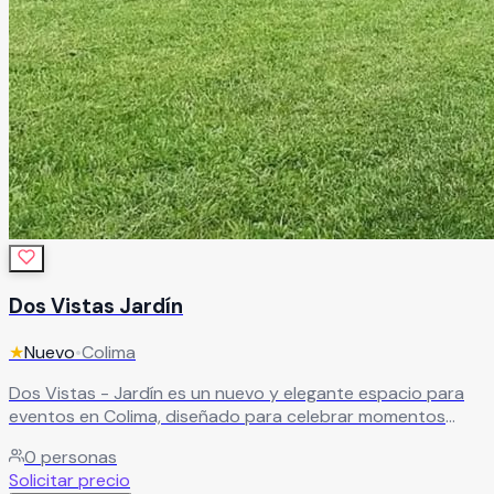
Dos Vistas Jardín
★
Nuevo
•
Colima
Dos Vistas - Jardín es un nuevo y elegante espacio para
eventos en Colima, diseñado para celebrar momentos
inolvidables en un ambiente moderno y rodeado de
0
personas
naturaleza. Este hermoso jardín ofrece el escenario
Solicitar precio
perfecto para bodas, XV años, aniversarios, graduaciones,