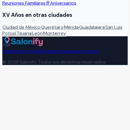
Reuniones Familiares
🥂
Aniversarios
XV Años
en otras ciudades
Ciudad de México
Querétaro
Mérida
Guadalajara
San Luis
Potosí
Tijuana
León
Monterrey
Administra tu salón
Explorar salones
Contacto
©
2026
Salonify. Todos los derechos reservados.