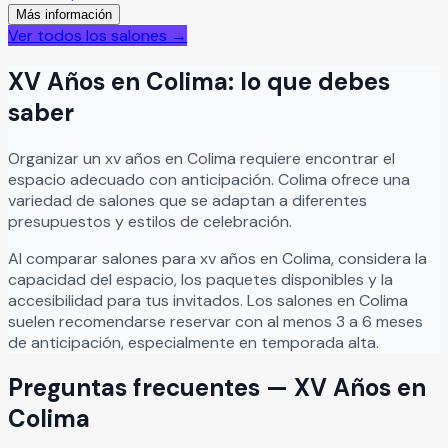
Más información
especiales, ofreciendo instalaciones pensadas para crear
Ver todos los salones →
experiencias memorables junto a familiares y amigos. En El
Manglar nos encargamos de cuidar cada detalle para que
XV Años
en
Colima
: lo que debes
disfrutes tu celebración exactamente como la imaginaste,
brindando atención personalizada, comodidad y un
saber
entorno perfecto para vivir momentos únicos.
Leer más
Organizar
un
xv años
en
Colima
requiere encontrar el
espacio adecuado con anticipación.
Colima
ofrece una
variedad de salones que se adaptan a diferentes
presupuestos y estilos de celebración.
Al comparar salones para
xv años
en
Colima
, considera la
capacidad del espacio, los paquetes disponibles y la
accesibilidad para tus invitados. Los salones en
Colima
suelen recomendarse reservar con al menos 3 a 6 meses
de anticipación, especialmente en temporada alta.
Preguntas frecuentes —
XV Años
en
Colima