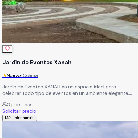
Jardín de Eventos Xanah
★
Nuevo
•
Colima
Jardín de Eventos XANAH es un espacio ideal para
celebrar todo tipo de eventos en un ambiente elegante,
cómodo y perfectamente equipado. Gracias a su
0
personas
excelente ubicación y modernas instalaciones, este
Solicitar precio
recinto es perfecto para bodas, XV años, aniversarios,
Más información
graduaciones, reuniones familiares, eventos corporativos y
celebraciones sociales especiales. En Jardín de Eventos
XANAH encontrarás un entorno versátil diseñado para