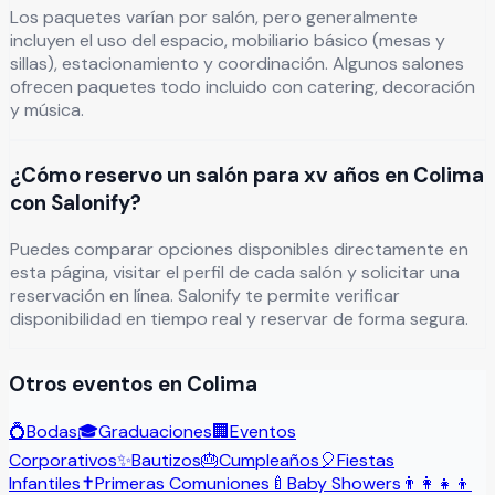
Los paquetes varían por salón, pero generalmente
incluyen el uso del espacio, mobiliario básico (mesas y
sillas), estacionamiento y coordinación. Algunos salones
ofrecen paquetes todo incluido con catering, decoración
y música.
¿Cómo reservo un salón para xv años en Colima
con Salonify?
Puedes comparar opciones disponibles directamente en
esta página, visitar el perfil de cada salón y solicitar una
reservación en línea. Salonify te permite verificar
disponibilidad en tiempo real y reservar de forma segura.
Otros eventos en
Colima
💍
Bodas
🎓
Graduaciones
🏢
Eventos
Corporativos
✨
Bautizos
🎂
Cumpleaños
🎈
Fiestas
Infantiles
✝️
Primeras Comuniones
🍼
Baby Showers
👨‍👩‍👧‍👦