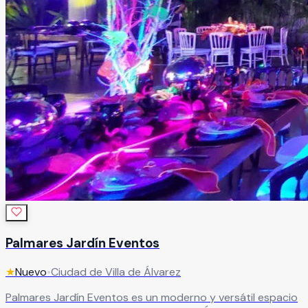
Palmares Jardín Eventos
★
Nuevo
•
Ciudad de Villa de Álvarez
Palmares Jardín Eventos es un moderno y versátil espacio