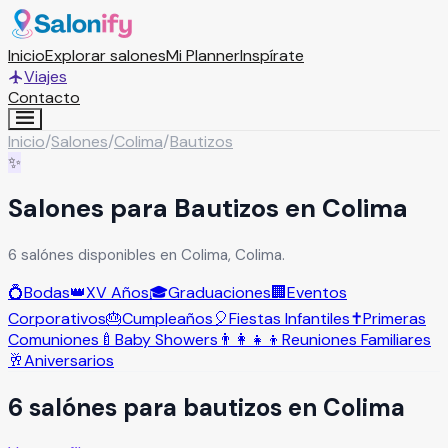
Inicio
Explorar salones
Mi Planner
Inspírate
Viajes
Contacto
Inicio
/
Salones
/
Colima
/
Bautizos
✨
Salones para Bautizos en Colima
6 salónes disponibles en Colima, Colima.
💍
Bodas
👑
XV Años
🎓
Graduaciones
🏢
Eventos
Corporativos
🎂
Cumpleaños
🎈
Fiestas Infantiles
✝️
Primeras
Comuniones
🍼
Baby Showers
👨‍👩‍👧‍👦
Reuniones Familiares
🥂
Aniversarios
6
salón
es
para
bautizos
en
Colima