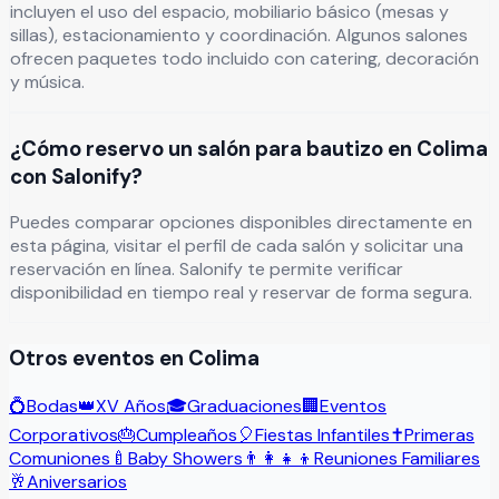
incluyen el uso del espacio, mobiliario básico (mesas y
sillas), estacionamiento y coordinación. Algunos salones
ofrecen paquetes todo incluido con catering, decoración
y música.
¿Cómo reservo un salón para bautizo en Colima
con Salonify?
Puedes comparar opciones disponibles directamente en
esta página, visitar el perfil de cada salón y solicitar una
reservación en línea. Salonify te permite verificar
disponibilidad en tiempo real y reservar de forma segura.
Otros eventos en
Colima
💍
Bodas
👑
XV Años
🎓
Graduaciones
🏢
Eventos
Corporativos
🎂
Cumpleaños
🎈
Fiestas Infantiles
✝️
Primeras
Comuniones
🍼
Baby Showers
👨‍👩‍👧‍👦
Reuniones Familiares
🥂
Aniversarios