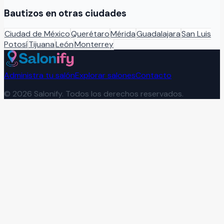
Bautizos
en otras ciudades
Ciudad de México
Querétaro
Mérida
Guadalajara
San Luis
Potosí
Tijuana
León
Monterrey
Administra tu salón
Explorar salones
Contacto
©
2026
Salonify. Todos los derechos reservados.