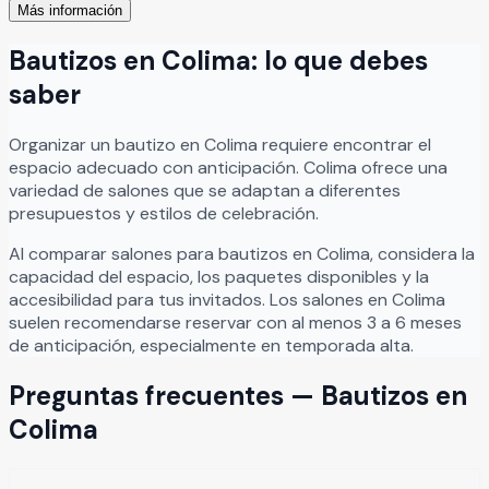
Más información
bodas, XV años, aniversarios, cumpleaños, reuniones
familiares y celebraciones sociales especiales. En Casa
Bautizos
en
Colima
: lo que debes
Bugambilias cada evento se disfruta en un entorno lleno
de tranquilidad, belleza natural y excelente ambiente,
saber
ofreciendo espacios ideales para compartir experiencias
memorables junto a familiares y amigos.
Leer más
Organizar
un
bautizo
en
Colima
requiere encontrar el
espacio adecuado con anticipación.
Colima
ofrece una
variedad de salones que se adaptan a diferentes
presupuestos y estilos de celebración.
Al comparar salones para
bautizos
en
Colima
, considera la
capacidad del espacio, los paquetes disponibles y la
accesibilidad para tus invitados. Los salones en
Colima
suelen recomendarse reservar con al menos 3 a 6 meses
de anticipación, especialmente en temporada alta.
Preguntas frecuentes —
Bautizos
en
Colima