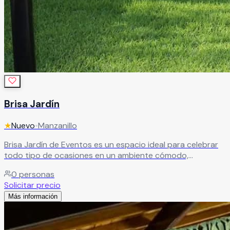
Brisa Jardín
★
Nuevo
•
Manzanillo
Brisa Jardín de Eventos es un espacio ideal para celebrar
todo tipo de ocasiones en un ambiente cómodo,
agradable y rodeado de una excelente ubicación en
0
personas
Manzanillo. Este salón de fiestas es perfecto para bodas,
Solicitar precio
XV años, cumpleaños, aniversarios, graduaciones,
Más información
reuniones familiares y eventos sociales, ofreciendo
instalaciones versátiles para disfrutar momentos
inolvidables junto a familiares y amigos. Ubicado en la zona