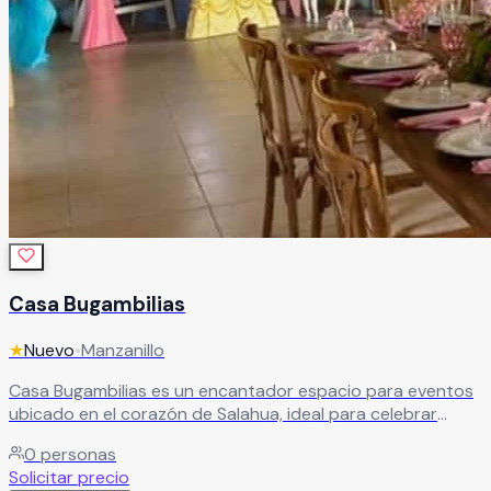
Casa Bugambilias
★
Nuevo
•
Manzanillo
Casa Bugambilias es un encantador espacio para eventos
ubicado en el corazón de Salahua, ideal para celebrar
momentos inolvidables en un ambiente elegante y
0
personas
acogedor. El recinto cuenta con una amplia terraza frente
Solicitar precio
a hermosos jardines, creando el escenario perfecto para