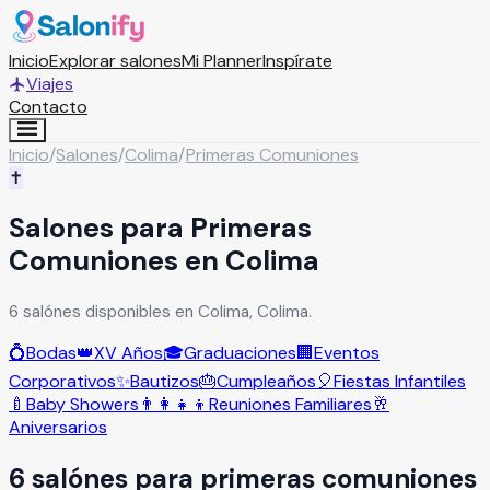
Inicio
Explorar salones
Mi Planner
Inspírate
Viajes
Contacto
Inicio
/
Salones
/
Colima
/
Primeras Comuniones
✝️
Salones para Primeras
Comuniones en Colima
6 salónes disponibles en Colima, Colima.
💍
Bodas
👑
XV Años
🎓
Graduaciones
🏢
Eventos
Corporativos
✨
Bautizos
🎂
Cumpleaños
🎈
Fiestas Infantiles
🍼
Baby Showers
👨‍👩‍👧‍👦
Reuniones Familiares
🥂
Aniversarios
6
salón
es
para
primeras comuniones