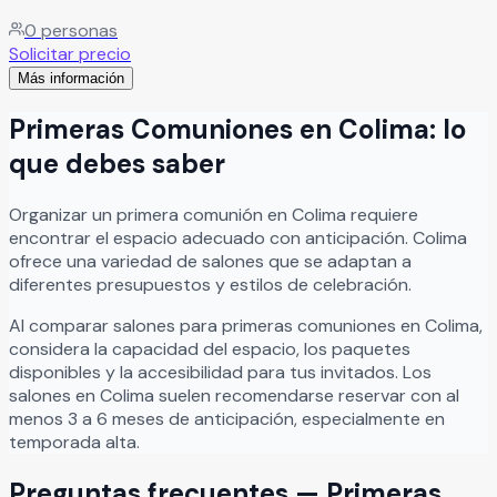
momentos inolvidables en un ambiente elegante y
0
personas
acogedor. El recinto cuenta con una amplia terraza frente
Solicitar precio
a hermosos jardines, creando el escenario perfecto para
Más información
bodas, XV años, aniversarios, cumpleaños, reuniones
familiares y celebraciones sociales especiales. En Casa
Primeras Comuniones
en
Colima
: lo
Bugambilias cada evento se disfruta en un entorno lleno
de tranquilidad, belleza natural y excelente ambiente,
que debes saber
ofreciendo espacios ideales para compartir experiencias
memorables junto a familiares y amigos.
Leer más
Organizar
un
primera comunión
en
Colima
requiere
encontrar el espacio adecuado con anticipación.
Colima
ofrece una variedad de salones que se adaptan a
diferentes presupuestos y estilos de celebración.
Al comparar salones para
primeras comuniones
en
Colima
,
considera la capacidad del espacio, los paquetes
disponibles y la accesibilidad para tus invitados. Los
salones en
Colima
suelen recomendarse reservar con al
menos 3 a 6 meses de anticipación, especialmente en
temporada alta.
Preguntas frecuentes —
Primeras