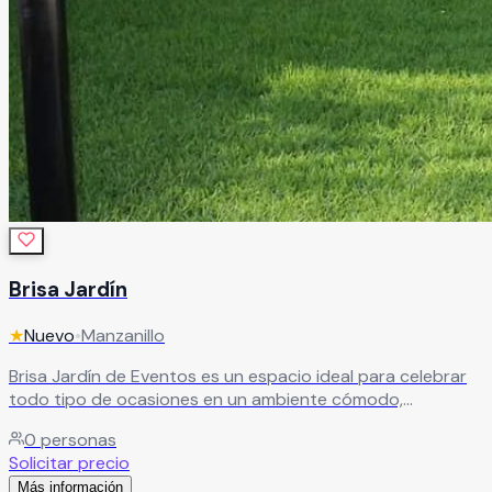
Brisa Jardín
★
Nuevo
•
Manzanillo
Brisa Jardín de Eventos es un espacio ideal para celebrar
todo tipo de ocasiones en un ambiente cómodo,
agradable y rodeado de una excelente ubicación en
0
personas
Manzanillo. Este salón de fiestas es perfecto para bodas,
Solicitar precio
XV años, cumpleaños, aniversarios, graduaciones,
Más información
reuniones familiares y eventos sociales, ofreciendo