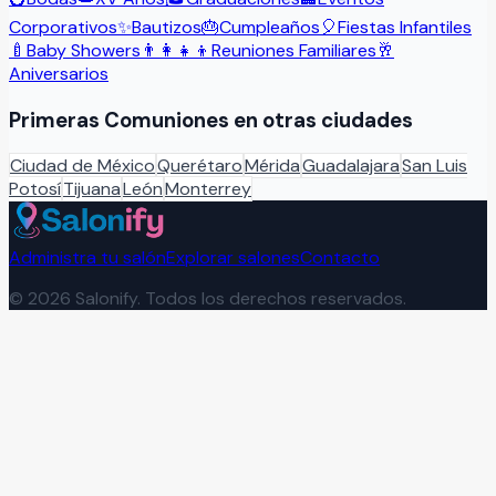
Corporativos
✨
Bautizos
🎂
Cumpleaños
🎈
Fiestas Infantiles
🍼
Baby Showers
👨‍👩‍👧‍👦
Reuniones Familiares
🥂
Aniversarios
Primeras Comuniones
en otras ciudades
Ciudad de México
Querétaro
Mérida
Guadalajara
San Luis
Potosí
Tijuana
León
Monterrey
Administra tu salón
Explorar salones
Contacto
©
2026
Salonify. Todos los derechos reservados.