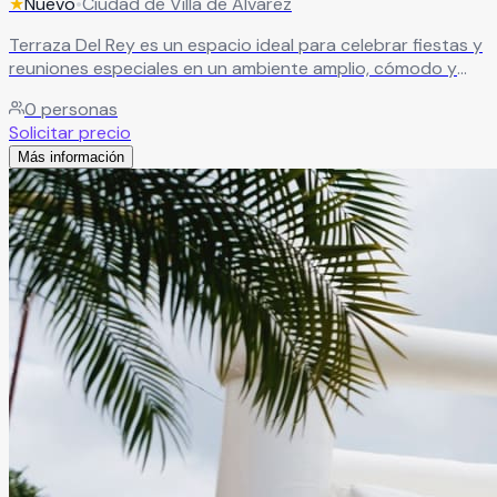
★
Nuevo
•
Ciudad de Villa de Álvarez
Terraza Del Rey es un espacio ideal para celebrar fiestas y
reuniones especiales en un ambiente amplio, cómodo y
con excelente ventilación. El recinto es perfecto para
0
personas
bautizos, confirmaciones, primeras comuniones, piñatas,
Solicitar precio
baby showers, cumpleaños y reuniones familiares,
Más información
ofreciendo un entorno agradable para disfrutar momentos
inolvidables junto a familiares y amigos.
Leer más