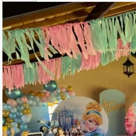
instalaciones versátiles para disfrutar momentos
inolvidables junto a familiares y amigos. Ubicado en la zona
de Las Brisas, Brisa Jardín de Eventos cuenta con facilidad
de estacionamiento y un ambiente pensado para brindar
comodidad y una experiencia memorable en cada
celebración.
Leer más