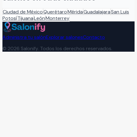
Ciudad de México
Querétaro
Mérida
Guadalajara
San Luis
Potosí
Tijuana
León
Monterrey
Administra tu salón
Explorar salones
Contacto
©
2026
Salonify. Todos los derechos reservados.