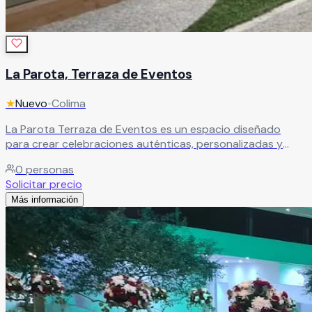
La Parota, Terraza de Eventos
★
Nuevo
•
Colima
La Parota Terraza de Eventos es un espacio diseñado
para crear celebraciones auténticas, personalizadas y
llenas de momentos memorables. Aquí cada evento se
0
personas
transforma en una experiencia única, pensada para reflejar
Solicitar precio
el estilo, esencia y personalidad de cada celebración. Su
Más información
ambiente elegante y acogedor es ideal para bodas, XV
años, aniversarios, cumpleaños, reuniones familiares y
eventos sociales especiales.
Leer más