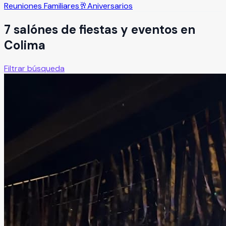
Reuniones Familiares
🥂
Aniversarios
7
salón
es
de fiestas y eventos en
Colima
Filtrar búsqueda