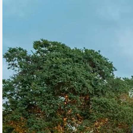
romántica y llena de encanto para bodas, XV años,
aniversarios, graduaciones y eventos sociales especiales.
Lago Escondido ofrece un entorno único donde la
naturaleza y el glamour se unen para crear experiencias
memorables junto a familiares y amigos, en un espacio
diseñado para disfrutar momentos verdaderamente
especiales.
Leer más