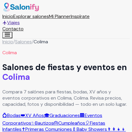
Inicio
Explorar salones
Mi Planner
Inspírate
Viajes
Contacto
Inicio
/
Salones
/
Colima
Colima
Salones de fiestas y eventos en
Colima
Compara 7 salónes para fiestas, bodas, XV años y
eventos corporativos en Colima, Colima. Revisa precios,
capacidad, fotos y disponibilidad — todo en un solo lugar.
💍
Bodas
👑
XV Años
🎓
Graduaciones
🏢
Eventos
Corporativos
✨
Bautizos
🎂
Cumpleaños
🎈
Fiestas
Infantiles
✝️
Primeras Comuniones
🍼
Baby Showers
👨‍👩‍👧‍👦