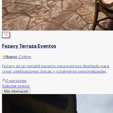
Fezavy Terraza Eventos
★
Nuevo
•
Colima
Fezavy es un versátil espacio para eventos diseñado para
crear celebraciones únicas y totalmente personalizadas
que superen todas las expectativas. Gracias a sus
0
personas
instalaciones y facilidades, este recinto es ideal para
Solicitar precio
bodas, XV años, aniversarios, graduaciones, eventos
Más información
corporativos y reuniones sociales, ofreciendo un entorno
elegante y adaptable a diferentes estilos y necesidades.
Leer más