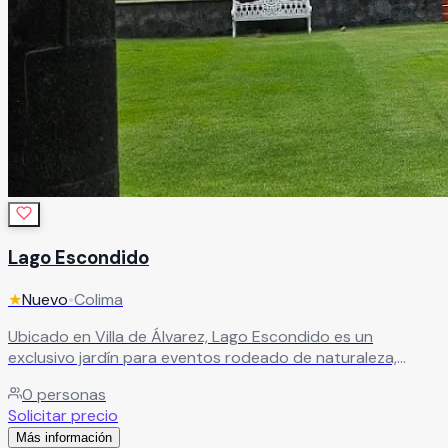
Lago Escondido
★
Nuevo
•
Colima
Ubicado en Villa de Álvarez, Lago Escondido es un
exclusivo jardín para eventos rodeado de naturaleza,
elegancia y escenarios espectaculares que crean
0
personas
celebraciones inolvidables. Este hermoso recinto combina
Solicitar precio
un maravilloso lago natural, alberca con cascada y amplias
Más información
áreas al aire libre que brindan una atmósfera sofisticada,