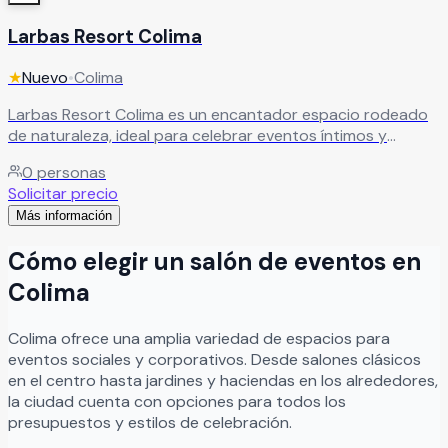
Larbas Resort Colima
★
Nuevo
•
Colima
Larbas Resort Colima es un encantador espacio rodeado
de naturaleza, ideal para celebrar eventos íntimos y
momentos especiales en un ambiente relajado y lleno de
0
personas
belleza natural. El recinto cuenta con dos terrazas con
Solicitar precio
impresionantes vistas hacia árboles y montañas, creando
Más información
el escenario perfecto para bodas, aniversarios, reuniones
familiares y celebraciones privadas en un entorno
Cómo elegir un salón de eventos en
tranquilo y elegante. Además, Larbas Resort dispone de
zona de cocina y parrilla, brindando mayor comodidad y
Colima
flexibilidad para la organización de cada evento. Su
atmósfera acogedora y natural lo convierte en un lugar
Colima
ofrece una amplia variedad de espacios para
ideal para disfrutar experiencias memorables junto a
eventos sociales y corporativos. Desde salones clásicos
familiares y amigos.
Leer más
en el centro hasta jardines y haciendas en los alrededores,
la ciudad cuenta con opciones para todos los
presupuestos y estilos de celebración.