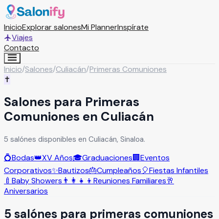
Inicio
Explorar salones
Mi Planner
Inspírate
Viajes
Contacto
Inicio
/
Salones
/
Culiacán
/
Primeras Comuniones
✝️
Salones para Primeras
Comuniones en Culiacán
5 salónes disponibles en Culiacán, Sinaloa.
💍
Bodas
👑
XV Años
🎓
Graduaciones
🏢
Eventos
Corporativos
✨
Bautizos
🎂
Cumpleaños
🎈
Fiestas Infantiles
🍼
Baby Showers
👨‍👩‍👧‍👦
Reuniones Familiares
🥂
Aniversarios
5
salón
es
para
primeras comuniones