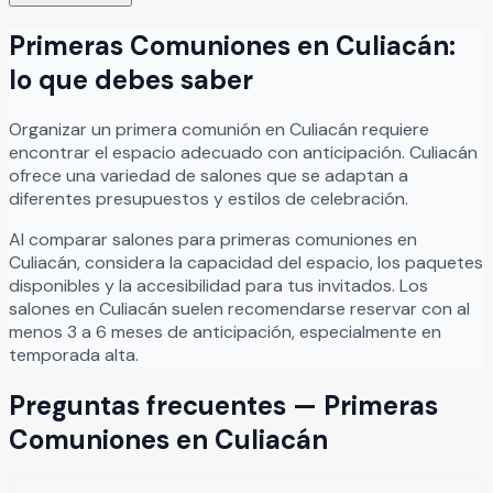
la decoración de tu evento, asegurando que cada detalle
Primeras Comuniones
en
Culiacán
:
refleje exactamente lo que imaginas.
Leer más
lo que debes saber
Organizar
un
primera comunión
en
Culiacán
requiere
encontrar el espacio adecuado con anticipación.
Culiacán
ofrece una variedad de salones que se adaptan a
diferentes presupuestos y estilos de celebración.
Al comparar salones para
primeras comuniones
en
Culiacán
, considera la capacidad del espacio, los paquetes
disponibles y la accesibilidad para tus invitados. Los
salones en
Culiacán
suelen recomendarse reservar con al
menos 3 a 6 meses de anticipación, especialmente en
temporada alta.
Preguntas frecuentes —
Primeras
Comuniones
en
Culiacán