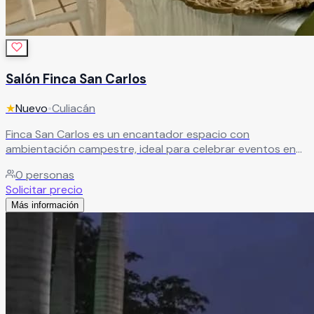
Salón Finca San Carlos
★
Nuevo
•
Culiacán
Finca San Carlos es un encantador espacio con
ambientación campestre, ideal para celebrar eventos en
un entorno natural y relajado. Un lugar perfecto para
0
personas
desconectarse de la rutina y disfrutar de una experiencia
Solicitar precio
diferente sin salir de la ciudad. Aquí, tanto tú como tus
Más información
invitados podrán vivir una celebración única, rodeados de
un ambiente acogedor que hará de cada momento algo
especial.
Leer más