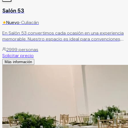
Salón 53
★
Nuevo
•
Culiacán
En Salón 53 convertimos cada ocasión en una experiencia
memorable. Nuestro espacio es ideal para convenciones,
conferencias, expos, reuniones empresariales y eventos
2999
personas
sociales o culturales, adaptándose a todo tipo de
Solicitar precio
necesidades. Con capacidad desde juntas privadas de 30
Más información
personas hasta eventos masivos de hasta 3,000
asistentes, ofrecemos versatilidad, amplitud y la
infraestructura perfecta para que tu evento sea un éxito.
Leer más