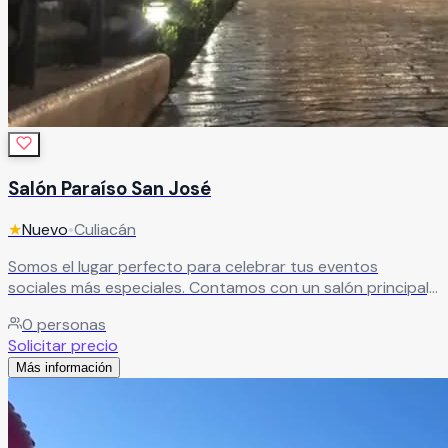
Salón Paraíso San José
★
Nuevo
•
Culiacán
Somos el lugar perfecto para celebrar tus eventos
sociales más especiales. Contamos con un salón principal,
amplios jardines y espacios versátiles que se adaptan a
0
personas
distintos estilos de celebración. Cada área está pensada
Solicitar precio
para brindarte comodidad, flexibilidad y el ambiente ideal
Más información
para crear momentos inolvidables.
Leer más