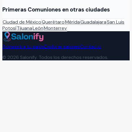
Primeras Comuniones
en otras ciudades
Ciudad de México
Querétaro
Mérida
Guadalajara
San Luis
Potosí
Tijuana
León
Monterrey
Administra tu salón
Explorar salones
Contacto
©
2026
Salonify. Todos los derechos reservados.