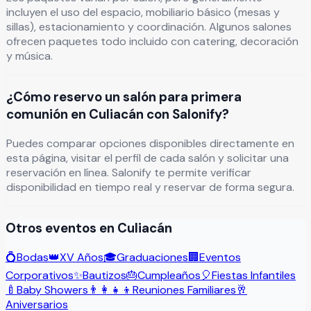
incluyen el uso del espacio, mobiliario básico (mesas y
sillas), estacionamiento y coordinación. Algunos salones
ofrecen paquetes todo incluido con catering, decoración
y música.
¿Cómo reservo un salón para primera
comunión en Culiacán con Salonify?
Puedes comparar opciones disponibles directamente en
esta página, visitar el perfil de cada salón y solicitar una
reservación en línea. Salonify te permite verificar
disponibilidad en tiempo real y reservar de forma segura.
Otros eventos en
Culiacán
💍
Bodas
👑
XV Años
🎓
Graduaciones
🏢
Eventos
Corporativos
✨
Bautizos
🎂
Cumpleaños
🎈
Fiestas Infantiles
🍼
Baby Showers
👨‍👩‍👧‍👦
Reuniones Familiares
🥂
Aniversarios