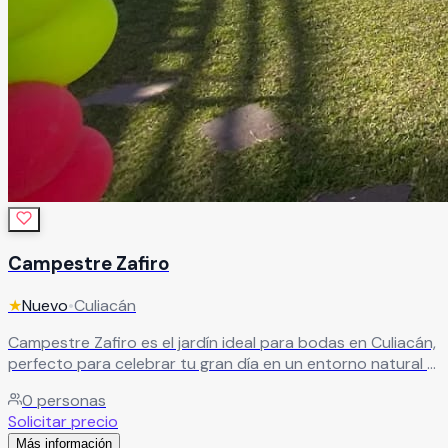
Campestre Zafiro
★
Nuevo
•
Culiacán
Campestre Zafiro es el jardín ideal para bodas en Culiacán,
perfecto para celebrar tu gran día en un entorno natural y
lleno de encanto. Un espacio pensado para vivir
0
personas
momentos inolvidables junto a tus seres queridos. Su
Solicitar precio
equipo de profesionales te acompañará en cada paso,
Más información
brindándote asesoría personalizada para definir el estilo y