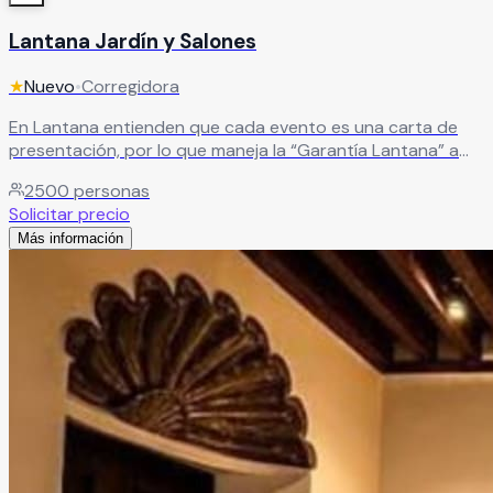
Lantana Jardín y Salones
★
Nuevo
•
Corregidora
En Lantana entienden que cada evento es una carta de
presentación, por lo que maneja la “Garantía Lantana” a
través de sus paquetes todo incluido poniendo a
2500
personas
disposición de los novios todo su personal certificado,
Solicitar precio
correspondiendo la confianza de poner en sus manos tan
Más información
importante evento en sus vidas.
Leer más