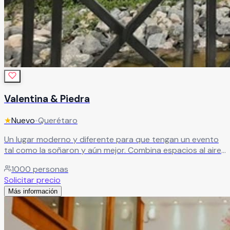
Valentina & Piedra
★
Nuevo
•
Querétaro
Un lugar moderno y diferente para que tengan un evento
tal como la soñaron y aún mejor. Combina espacios al aire
libre, como la terraza con vista al lago y fuentes, el salón
1000
personas
principal con una vista espectacular de 360 grados.
Solicitar precio
Leer más
Más información