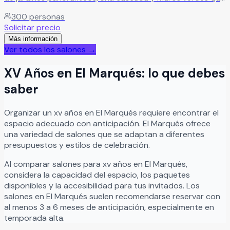
generan armonía y bienestar en el ambiente. Su diseño
300
personas
vanguardista y la versatilidad de sus instalaciones les
Solicitar precio
permitirán disfrutar de un evento inolvidable. El cambio de
Más información
estación hace sentir el paso del tiempo.
Leer más
Ver todos los salones →
XV Años
en
El Marqués
: lo que debes
saber
Organizar
un
xv años
en
El Marqués
requiere encontrar el
espacio adecuado con anticipación.
El Marqués
ofrece
una variedad de salones que se adaptan a diferentes
presupuestos y estilos de celebración.
Al comparar salones para
xv años
en
El Marqués
,
considera la capacidad del espacio, los paquetes
disponibles y la accesibilidad para tus invitados. Los
salones en
El Marqués
suelen recomendarse reservar con
al menos 3 a 6 meses de anticipación, especialmente en
temporada alta.