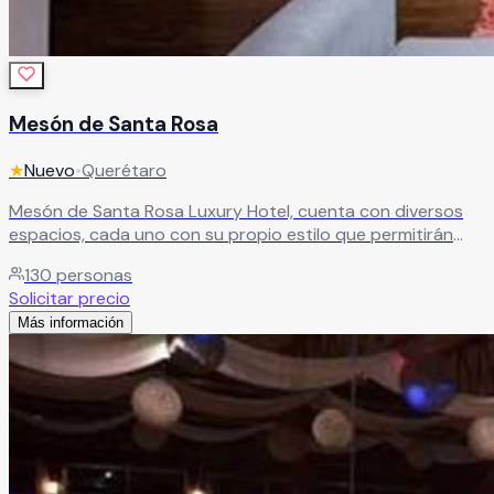
Mesón de Santa Rosa
★
Nuevo
•
Querétaro
Mesón de Santa Rosa Luxury Hotel, cuenta con diversos
espacios, cada uno con su propio estilo que permitirán
llevar su evento más allá de lo imaginable convirtiéndose
130
personas
en su mejor opción en la ciudad de Querétaro.
Leer más
Solicitar precio
Más información