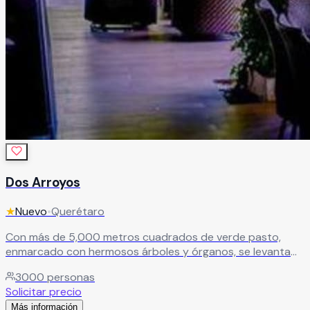
Dos Arroyos
★
Nuevo
•
Querétaro
Con más de 5,000 metros cuadrados de verde pasto,
enmarcado con hermosos árboles y órganos, se levanta
un incomparable jardín rodeado de naturaleza, cuidado
3000
personas
hasta en el más mínimo detalle, con características únicas
Solicitar precio
en la ciudad. Dos Arroyos te ofrece un jardín de fiestas
Más información
que funge como salón de eventos, mezclando elementos