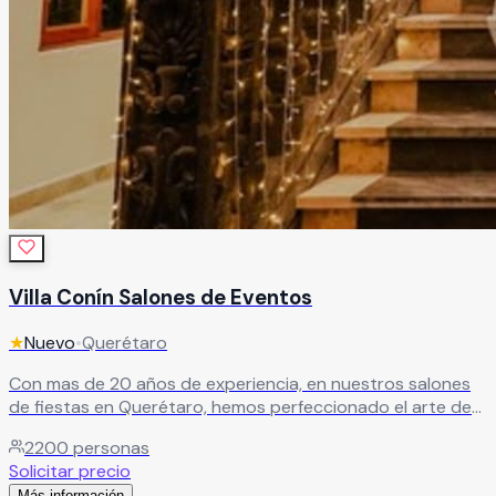
Villa Conín Salones de Eventos
★
Nuevo
•
Querétaro
Con mas de 20 años de experiencia, en nuestros salones
de fiestas en Querétaro, hemos perfeccionado el arte de
hacer graduaciones, XV años y más, nuestros espacios
2200
personas
están diseñados para albergar cualquier tipo de
Solicitar precio
celebración, adaptándonos a tus necesidades específicas.
Más información