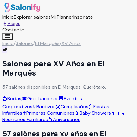
Inicio
Explorar salones
Mi Planner
Inspírate
Viajes
Contacto
Inicio
/
Salones
/
El Marqués
/
XV Años
👑
Salones para XV Años en El
Marqués
57 salónes disponibles en El Marqués, Querétaro.
💍
Bodas
🎓
Graduaciones
🏢
Eventos
Corporativos
✨
Bautizos
🎂
Cumpleaños
🎈
Fiestas
Infantiles
✝️
Primeras Comuniones
🍼
Baby Showers
👨‍👩‍👧‍👦
Reuniones Familiares
🥂
Aniversarios
57
salón
es
para
xv años
en
El