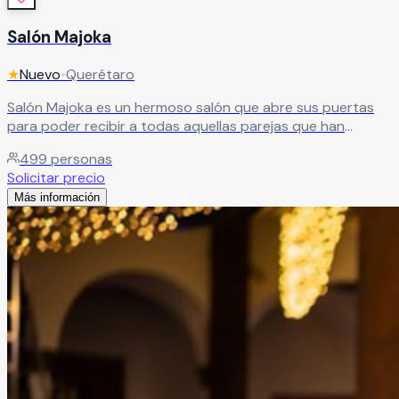
Salón Majoka
★
Nuevo
•
Querétaro
Salón Majoka es un hermoso salón que abre sus puertas
para poder recibir a todas aquellas parejas que han
decidido unir sus vidas para siempre y quieren festejarlos
499
personas
junto con sus familiares y amigos. Ya que les aseguran que
Solicitar precio
podrán tener evento inigualables, que siempre recordarán.
Más información
Leer más