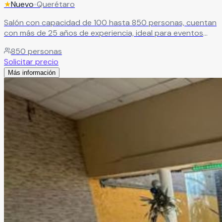
★
Nuevo
•
Querétaro
Salón con capacidad de 100 hasta 850 personas, cuentan
con más de 25 años de experiencia, ideal para eventos
sociales como XV años y Boda
Leer más
850
personas
Solicitar precio
Más información