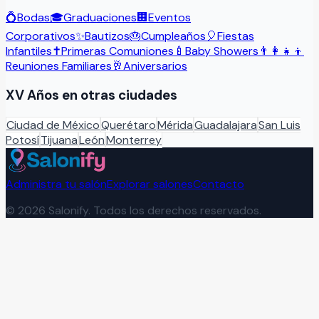
💍
Bodas
🎓
Graduaciones
🏢
Eventos
Corporativos
✨
Bautizos
🎂
Cumpleaños
🎈
Fiestas
Infantiles
✝️
Primeras Comuniones
🍼
Baby Showers
👨‍👩‍👧‍👦
Reuniones Familiares
🥂
Aniversarios
XV Años
en otras ciudades
Ciudad de México
Querétaro
Mérida
Guadalajara
San Luis
Potosí
Tijuana
León
Monterrey
Administra tu salón
Explorar salones
Contacto
©
2026
Salonify. Todos los derechos reservados.