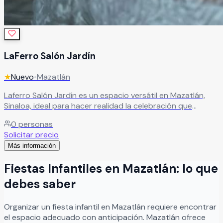
LaFerro Salón Jardín
★
Nuevo
•
Mazatlán
Laferro Salón Jardín es un espacio versátil en Mazatlán,
Sinaloa, ideal para hacer realidad la celebración que
siempre has soñado. Cuenta con instalaciones y servicios
0
personas
diseñados para brindarte una experiencia inolvidable,
Solicitar precio
permitiéndote disfrutar cada momento junto a tus seres
Más información
queridos en un ambiente especial y lleno de encanto.
Leer más
Fiestas Infantiles
en
Mazatlán
: lo que
debes saber
Organizar
un
fiesta infantil
en
Mazatlán
requiere encontrar
el espacio adecuado con anticipación.
Mazatlán
ofrece