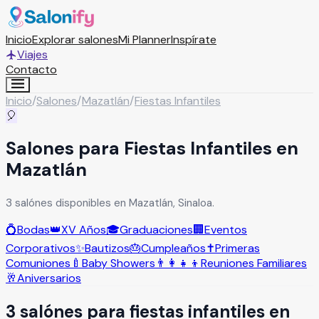
Inicio
Explorar salones
Mi Planner
Inspírate
Viajes
Contacto
Inicio
/
Salones
/
Mazatlán
/
Fiestas Infantiles
🎈
Salones para Fiestas Infantiles en
Mazatlán
3 salónes disponibles en Mazatlán, Sinaloa.
💍
Bodas
👑
XV Años
🎓
Graduaciones
🏢
Eventos
Corporativos
✨
Bautizos
🎂
Cumpleaños
✝️
Primeras
Comuniones
🍼
Baby Showers
👨‍👩‍👧‍👦
Reuniones Familiares
🥂
Aniversarios
3
salón
es
para
fiestas infantiles
en