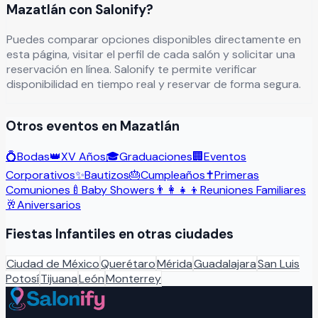
Mazatlán con Salonify?
Puedes comparar opciones disponibles directamente en
esta página, visitar el perfil de cada salón y solicitar una
reservación en línea. Salonify te permite verificar
disponibilidad en tiempo real y reservar de forma segura.
Otros eventos en
Mazatlán
💍
Bodas
👑
XV Años
🎓
Graduaciones
🏢
Eventos
Corporativos
✨
Bautizos
🎂
Cumpleaños
✝️
Primeras
Comuniones
🍼
Baby Showers
👨‍👩‍👧‍👦
Reuniones Familiares
🥂
Aniversarios
Fiestas Infantiles
en otras ciudades
Ciudad de México
Querétaro
Mérida
Guadalajara
San Luis
Potosí
Tijuana
León
Monterrey