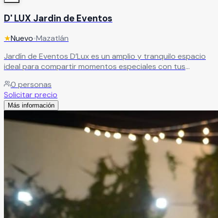
D' LUX Jardin de Eventos
★
Nuevo
•
Mazatlán
Jardín de Eventos D’Lux es un amplio y tranquilo espacio
ideal para compartir momentos especiales con tus
invitados. Un lugar diseñado para crear celebraciones
0
personas
únicas en un ambiente relajado y acogedor. Ofrece
Solicitar precio
servicios completos y paquetes que se adaptan a tus
Más información
gustos y necesidades, asegurando que tu evento sea
exactamente como lo has imaginado
Leer más