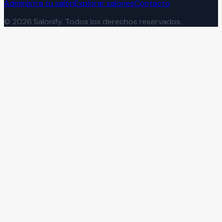
Administra tu salón
Explorar salones
Contacto
©
2026
Salonify. Todos los derechos reservados.