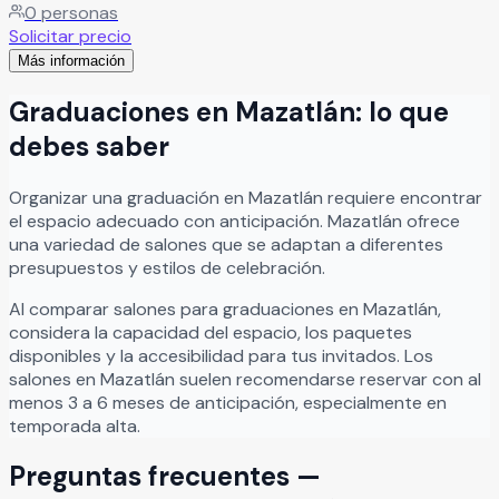
0
personas
un enlace nupcial inolvidable. Además, su equipo de
Solicitar precio
profesionales te acompañará en cada paso, brindando
Más información
asesoría personalizada para que tu celebración sea
exactamente como la imaginaste.
Leer más
Graduaciones
en
Mazatlán
: lo que
debes saber
Organizar
una
graduación
en
Mazatlán
requiere encontrar
el espacio adecuado con anticipación.
Mazatlán
ofrece
una variedad de salones que se adaptan a diferentes
presupuestos y estilos de celebración.
Al comparar salones para
graduaciones
en
Mazatlán
,
considera la capacidad del espacio, los paquetes
disponibles y la accesibilidad para tus invitados. Los
salones en
Mazatlán
suelen recomendarse reservar con al
menos 3 a 6 meses de anticipación, especialmente en
temporada alta.
Preguntas frecuentes —