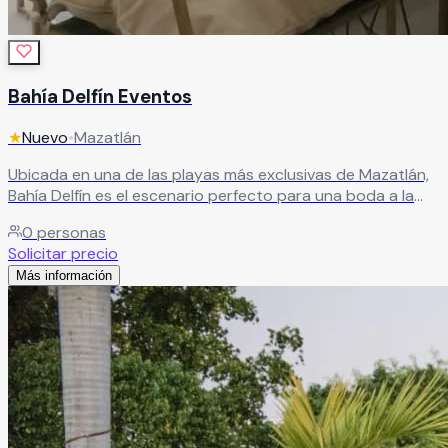
Bahía Delfín Eventos
★
Nuevo
•
Mazatlán
Ubicada en una de las playas más exclusivas de Mazatlán,
Bahía Delfín es el escenario perfecto para una boda a la
orilla del mar. Disfruta de vistas espectaculares y de
0
personas
algunos de los atardeceres más impresionantes del
Solicitar precio
Pacífico, creando un ambiente mágico para celebrar junto
Más información
a tus seres queridos un momento verdaderamente
inolvidable.
Leer más