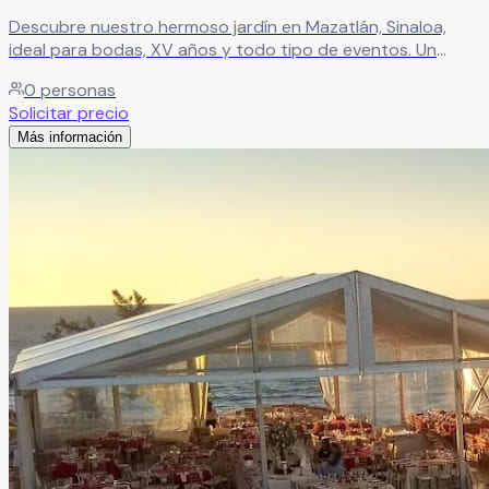
Descubre nuestro hermoso jardín en Mazatlán, Sinaloa,
ideal para bodas, XV años y todo tipo de eventos. Un
espacio lleno de encanto, perfecto para crear
0
personas
celebraciones inolvidables en un ambiente único.
Leer más
Solicitar precio
Más información