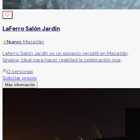
LaFerro Salón Jardín
★
Nuevo
•
Mazatlán
Laferro Salón Jardín es un espacio versátil en Mazatlán,
Sinaloa, ideal para hacer realidad la celebración que
siempre has soñado. Cuenta con instalaciones y servicios
0
personas
diseñados para brindarte una experiencia inolvidable,
Solicitar precio
permitiéndote disfrutar cada momento junto a tus seres
Más información
queridos en un ambiente especial y lleno de encanto.
Leer más