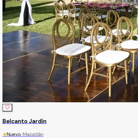
Belcanto Jardín
★
Nuevo
•
Mazatlán