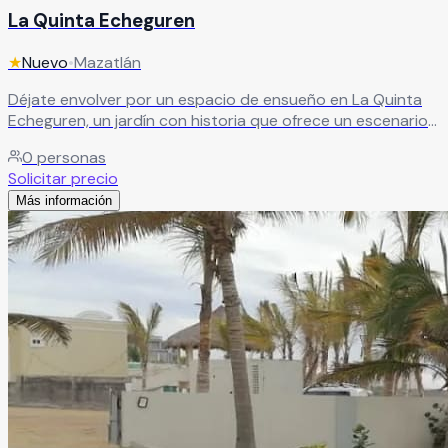
La Quinta Echeguren
★
Nuevo
•
Mazatlán
Déjate envolver por un espacio de ensueño en La Quinta
Echeguren, un jardín con historia que ofrece un escenario
único frente al mar y desde las alturas. Antiguamente
0
personas
perteneciente a una de las familias más destacadas de
Solicitar precio
Mazatlán en el siglo XIX, hoy sus majestuosas ruinas
Más información
aportan un aire de romanticismo y misterio, creando el
ambiente perfecto para una boda inolvidable con vistas
impresionantes.
Leer más