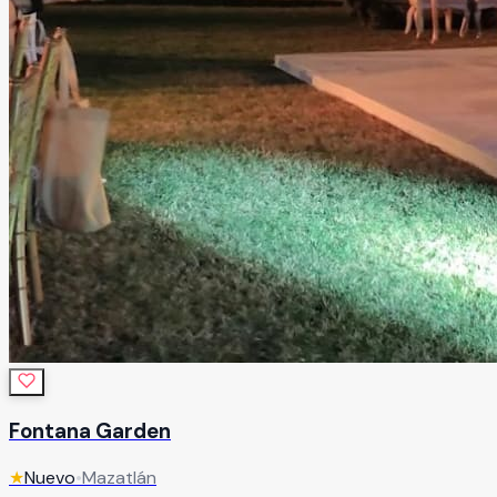
Fontana Garden
★
Nuevo
•
Mazatlán