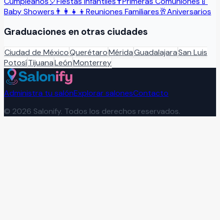
Cumpleaños
🎈
Fiestas Infantiles
✝️
Primeras Comuniones
🍼
Baby Showers
👨‍👩‍👧‍👦
Reuniones Familiares
🥂
Aniversarios
Graduaciones
en otras ciudades
Ciudad de México
Querétaro
Mérida
Guadalajara
San Luis
Potosí
Tijuana
León
Monterrey
Administra tu salón
Explorar salones
Contacto
©
2026
Salonify. Todos los derechos reservados.