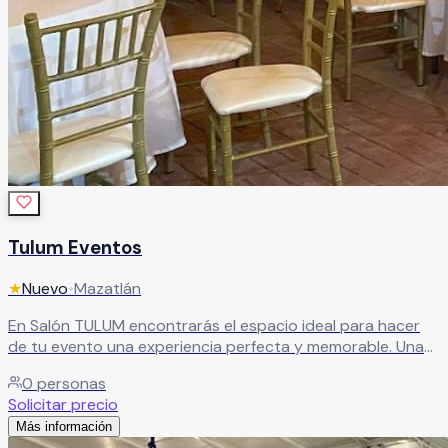
Tulum Eventos
★
Nuevo
•
Mazatlán
En Salón TULUM encontrarás el espacio ideal para hacer
de tu evento una experiencia perfecta y memorable. Una
sala diseñada para eventos y espectáculos, que combina
0
personas
funcionalidad y ambiente para crear celebraciones únicas.
Solicitar precio
Leer más
Más información