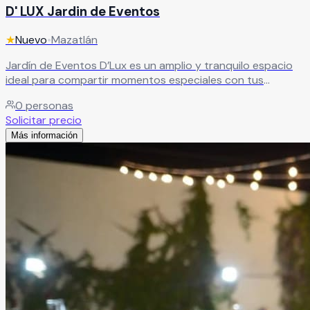
D' LUX Jardin de Eventos
★
Nuevo
•
Mazatlán
Jardín de Eventos D’Lux es un amplio y tranquilo espacio
ideal para compartir momentos especiales con tus
invitados. Un lugar diseñado para crear celebraciones
0
personas
únicas en un ambiente relajado y acogedor. Ofrece
Solicitar precio
servicios completos y paquetes que se adaptan a tus
Más información
gustos y necesidades, asegurando que tu evento sea
exactamente como lo has imaginado
Leer más