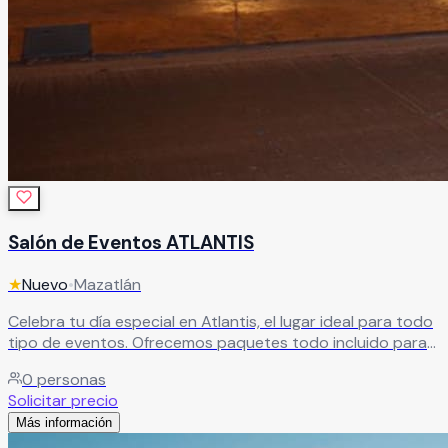
Salón de Eventos ATLANTIS
★
Nuevo
•
Mazatlán
Celebra tu día especial en Atlantis, el lugar ideal para todo
tipo de eventos. Ofrecemos paquetes todo incluido para
bodas, XV años, graduaciones, bautizos y más, creando
0
personas
celebraciones completas, sin complicaciones y llenas de
Solicitar precio
momentos inolvidables.
Leer más
Más información