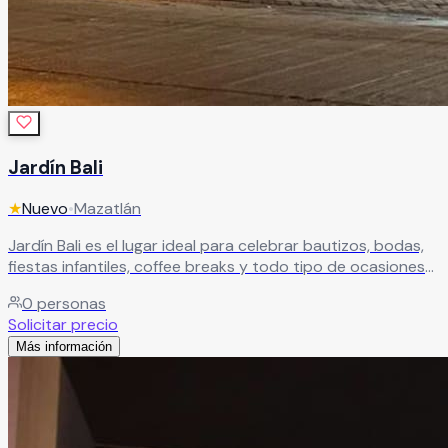
Jardín Bali
★
Nuevo
•
Mazatlán
Jardín Bali es el lugar ideal para celebrar bautizos, bodas,
fiestas infantiles, coffee breaks y todo tipo de ocasiones
especiales. Un espacio versátil donde cada evento se
0
personas
adapta a tus necesidades, permitiéndonos encargarnos
Solicitar precio
de cada detalle para que disfrutes una celebración sin
Más información
preocupaciones.
Leer más