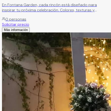
En Fontana Garden, cada rincón está diseñado para
inspirar tu próxima celebración. Colores, texturas y
detalles cuidadosamente seleccionados crean un
0
personas
ambiente único, lleno de estilo y encanto para momentos
Solicitar precio
inolvidables.
Leer más
Más información