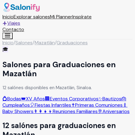
Inicio
Explorar salones
Mi Planner
Inspírate
Viajes
Contacto
Inicio
/
Salones
/
Mazatlán
/
Graduaciones
🎓
Salones para Graduaciones en
Mazatlán
12 salónes disponibles en Mazatlán, Sinaloa.
💍
Bodas
👑
XV Años
🏢
Eventos Corporativos
✨
Bautizos
🎂
Cumpleaños
🎈
Fiestas Infantiles
✝️
Primeras Comuniones
🍼
Baby Showers
👨‍👩‍👧‍👦
Reuniones Familiares
🥂
Aniversarios
12
salón
es
para
graduaciones
en
Mazatlán