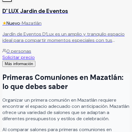
D' LUX Jardin de Eventos
★
Nuevo
•
Mazatlán
Jardín de Eventos D’Lux es un amplio y tranquilo espacio
ideal para compartir momentos especiales con tus
invitados. Un lugar diseñado para crear celebraciones
0
personas
únicas en un ambiente relajado y acogedor. Ofrece
Solicitar precio
servicios completos y paquetes que se adaptan a tus
Más información
gustos y necesidades, asegurando que tu evento sea
exactamente como lo has imaginado
Leer más
Primeras Comuniones
en
Mazatlán
:
lo que debes saber
Organizar
un
primera comunión
en
Mazatlán
requiere
encontrar el espacio adecuado con anticipación.
Mazatlán
ofrece una variedad de salones que se adaptan a
diferentes presupuestos y estilos de celebración.
Al comparar salones para
primeras comuniones
en