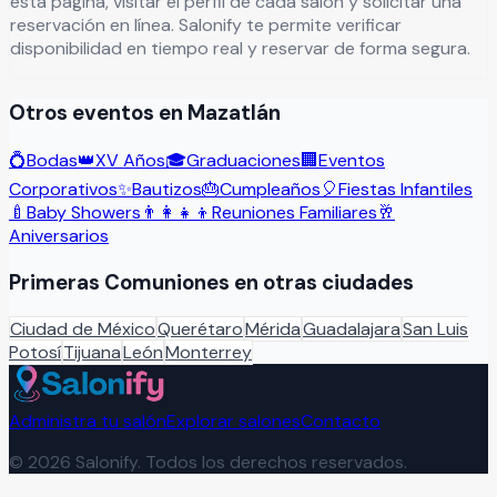
esta página, visitar el perfil de cada salón y solicitar una
reservación en línea. Salonify te permite verificar
disponibilidad en tiempo real y reservar de forma segura.
Otros eventos en
Mazatlán
💍
Bodas
👑
XV Años
🎓
Graduaciones
🏢
Eventos
Corporativos
✨
Bautizos
🎂
Cumpleaños
🎈
Fiestas Infantiles
🍼
Baby Showers
👨‍👩‍👧‍👦
Reuniones Familiares
🥂
Aniversarios
Primeras Comuniones
en otras ciudades
Ciudad de México
Querétaro
Mérida
Guadalajara
San Luis
Potosí
Tijuana
León
Monterrey
Administra tu salón
Explorar salones
Contacto
©
2026
Salonify. Todos los derechos reservados.