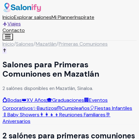
Inicio
Explorar salones
Mi Planner
Inspírate
Viajes
Contacto
Inicio
/
Salones
/
Mazatlán
/
Primeras Comuniones
✝️
Salones para Primeras
Comuniones en Mazatlán
2 salónes disponibles en Mazatlán, Sinaloa.
💍
Bodas
👑
XV Años
🎓
Graduaciones
🏢
Eventos
Corporativos
✨
Bautizos
🎂
Cumpleaños
🎈
Fiestas Infantiles
🍼
Baby Showers
👨‍👩‍👧‍👦
Reuniones Familiares
🥂
Aniversarios
2
salón
es
para
primeras comuniones