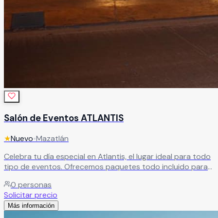
Salón de Eventos ATLANTIS
★
Nuevo
•
Mazatlán
Celebra tu día especial en Atlantis, el lugar ideal para todo
tipo de eventos. Ofrecemos paquetes todo incluido para
bodas, XV años, graduaciones, bautizos y más, creando
0
personas
celebraciones completas, sin complicaciones y llenas de
Solicitar precio
momentos inolvidables.
Leer más
Más información