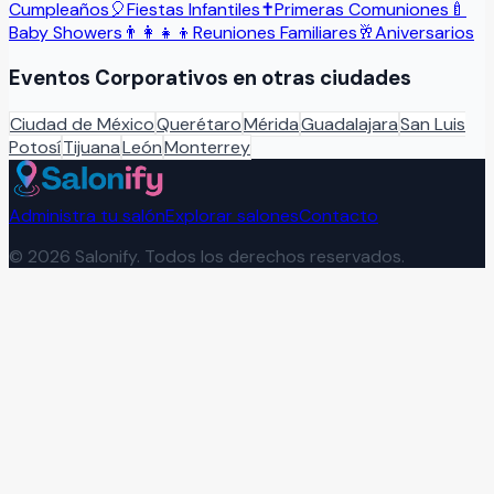
Cumpleaños
🎈
Fiestas Infantiles
✝️
Primeras Comuniones
🍼
Baby Showers
👨‍👩‍👧‍👦
Reuniones Familiares
🥂
Aniversarios
Eventos Corporativos
en otras ciudades
Ciudad de México
Querétaro
Mérida
Guadalajara
San Luis
Potosí
Tijuana
León
Monterrey
Administra tu salón
Explorar salones
Contacto
©
2026
Salonify. Todos los derechos reservados.