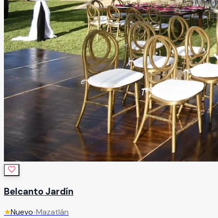
Belcanto Jardín
★
Nuevo
•
Mazatlán