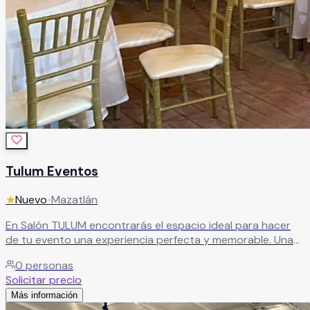
Tulum Eventos
★
Nuevo
•
Mazatlán
En Salón TULUM encontrarás el espacio ideal para hacer
de tu evento una experiencia perfecta y memorable. Una
sala diseñada para eventos y espectáculos, que combina
0
personas
funcionalidad y ambiente para crear celebraciones únicas.
Solicitar precio
Leer más
Más información