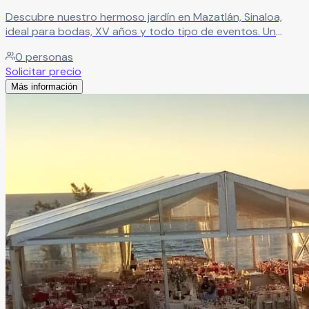
Descubre nuestro hermoso jardín en Mazatlán, Sinaloa,
ideal para bodas, XV años y todo tipo de eventos. Un
espacio lleno de encanto, perfecto para crear
0
personas
celebraciones inolvidables en un ambiente único.
Leer más
Solicitar precio
Más información