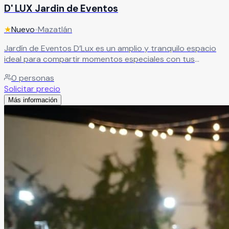
D' LUX Jardin de Eventos
★
Nuevo
•
Mazatlán
Jardín de Eventos D’Lux es un amplio y tranquilo espacio
ideal para compartir momentos especiales con tus
invitados. Un lugar diseñado para crear celebraciones
0
personas
únicas en un ambiente relajado y acogedor. Ofrece
Solicitar precio
servicios completos y paquetes que se adaptan a tus
Más información
gustos y necesidades, asegurando que tu evento sea
exactamente como lo has imaginado
Leer más