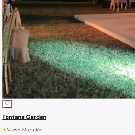
Fontana Garden
★
Nuevo
•
Mazatlán