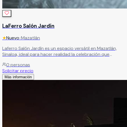
LaFerro Salón Jardín
★
Nuevo
•
Mazatlán
Laferro Salón Jardín es un espacio versátil en Mazatlán,
Sinaloa, ideal para hacer realidad la celebración que
siempre has soñado. Cuenta con instalaciones y servicios
0
personas
diseñados para brindarte una experiencia inolvidable,
Solicitar precio
permitiéndote disfrutar cada momento junto a tus seres
Más información
queridos en un ambiente especial y lleno de encanto.
Leer más