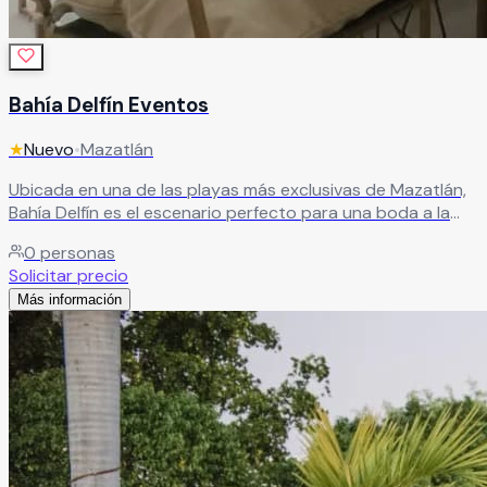
Bahía Delfín Eventos
★
Nuevo
•
Mazatlán
Ubicada en una de las playas más exclusivas de Mazatlán,
Bahía Delfín es el escenario perfecto para una boda a la
orilla del mar. Disfruta de vistas espectaculares y de
0
personas
algunos de los atardeceres más impresionantes del
Solicitar precio
Pacífico, creando un ambiente mágico para celebrar junto
Más información
a tus seres queridos un momento verdaderamente
inolvidable.
Leer más