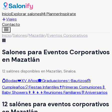
Inicio
Explorar salones
Mi Planner
Inspírate
Viajes
Contacto
Inicio
/
Salones
/
Mazatlán
/
Eventos Corporativos
🏢
Salones para Eventos Corporativos
en Mazatlán
12 salónes disponibles en Mazatlán, Sinaloa.
💍
Bodas
👑
XV Años
🎓
Graduaciones
✨
Bautizos
🎂
Cumpleaños
🎈
Fiestas Infantiles
✝️
Primeras Comuniones
🍼
Baby Showers
👨‍👩‍👧‍👦
Reuniones Familiares
🥂
Aniversarios
12
salón
es
para
eventos corporativos
en
Mazatlán