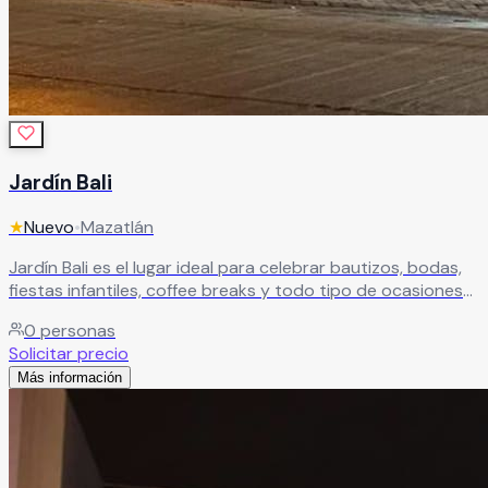
Jardín Bali
★
Nuevo
•
Mazatlán
Jardín Bali es el lugar ideal para celebrar bautizos, bodas,
fiestas infantiles, coffee breaks y todo tipo de ocasiones
especiales. Un espacio versátil donde cada evento se
0
personas
adapta a tus necesidades, permitiéndonos encargarnos
Solicitar precio
de cada detalle para que disfrutes una celebración sin
Más información
preocupaciones.
Leer más