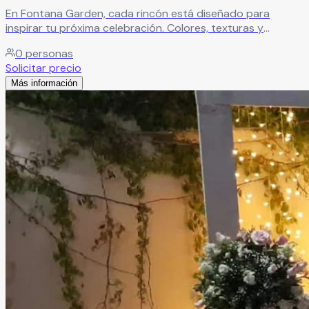
En Fontana Garden, cada rincón está diseñado para
inspirar tu próxima celebración. Colores, texturas y
detalles cuidadosamente seleccionados crean un
0
personas
ambiente único, lleno de estilo y encanto para momentos
Solicitar precio
inolvidables.
Leer más
Más información