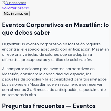
0
personas
un enlace nupcial inolvidable. Además, su equipo de
Solicitar precio
profesionales te acompañará en cada paso, brindando
Más información
asesoría personalizada para que tu celebración sea
exactamente como la imaginaste.
Leer más
Eventos Corporativos
en
Mazatlán
: lo
que debes saber
Organizar
un
evento corporativo
en
Mazatlán
requiere
encontrar el espacio adecuado con anticipación.
Mazatlán
ofrece una variedad de salones que se adaptan a
diferentes presupuestos y estilos de celebración.
Al comparar salones para
eventos corporativos
en
Mazatlán
, considera la capacidad del espacio, los
paquetes disponibles y la accesibilidad para tus invitados.
Los salones en
Mazatlán
suelen recomendarse reservar
con al menos 3 a 6 meses de anticipación, especialmente
en temporada alta.
Preguntas frecuentes —
Eventos