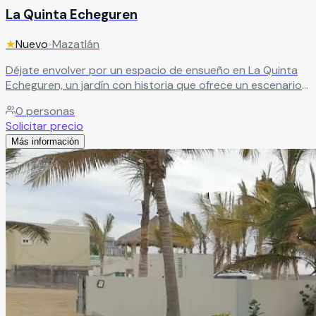
La Quinta Echeguren
★
Nuevo
•
Mazatlán
Déjate envolver por un espacio de ensueño en La Quinta
Echeguren, un jardín con historia que ofrece un escenario
único frente al mar y desde las alturas. Antiguamente
0
personas
perteneciente a una de las familias más destacadas de
Solicitar precio
Mazatlán en el siglo XIX, hoy sus majestuosas ruinas
Más información
aportan un aire de romanticismo y misterio, creando el
ambiente perfecto para una boda inolvidable con vistas
impresionantes.
Leer más