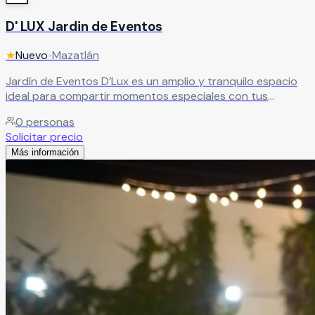
D' LUX Jardin de Eventos
★
Nuevo
•
Mazatlán
Jardín de Eventos D’Lux es un amplio y tranquilo espacio
ideal para compartir momentos especiales con tus
invitados. Un lugar diseñado para crear celebraciones
0
personas
únicas en un ambiente relajado y acogedor. Ofrece
Solicitar precio
servicios completos y paquetes que se adaptan a tus
Más información
gustos y necesidades, asegurando que tu evento sea
exactamente como lo has imaginado
Leer más