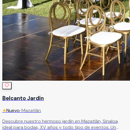
Belcanto Jardín
★
Nuevo
•
Mazatlán
Descubre nuestro hermoso jardín en Mazatlán, Sinaloa,
ideal para bodas, XV años y todo tipo de eventos. Un