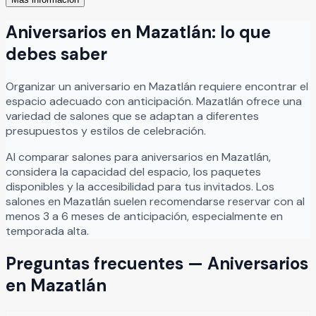
asesoría personalizada para que tu celebración sea
exactamente como la imaginaste.
Leer más
Aniversarios
en
Mazatlán
: lo que
debes saber
Organizar
un
aniversario
en
Mazatlán
requiere encontrar el
espacio adecuado con anticipación.
Mazatlán
ofrece una
variedad de salones que se adaptan a diferentes
presupuestos y estilos de celebración.
Al comparar salones para
aniversarios
en
Mazatlán
,
considera la capacidad del espacio, los paquetes
disponibles y la accesibilidad para tus invitados. Los
salones en
Mazatlán
suelen recomendarse reservar con al
menos 3 a 6 meses de anticipación, especialmente en
temporada alta.
Preguntas frecuentes —
Aniversarios
en
Mazatlán