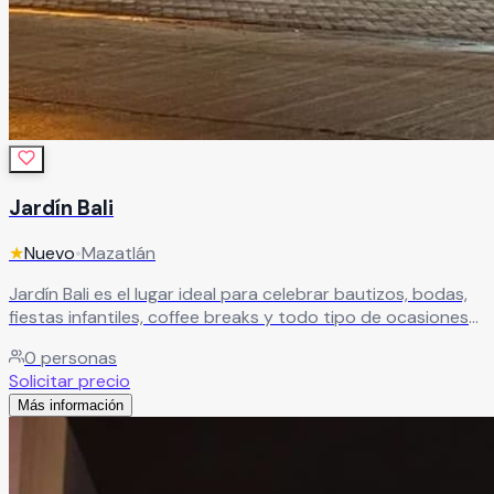
Jardín Bali
★
Nuevo
•
Mazatlán
Jardín Bali es el lugar ideal para celebrar bautizos, bodas,
fiestas infantiles, coffee breaks y todo tipo de ocasiones
especiales. Un espacio versátil donde cada evento se
0
personas
adapta a tus necesidades, permitiéndonos encargarnos
Solicitar precio
de cada detalle para que disfrutes una celebración sin
Más información
preocupaciones.
Leer más