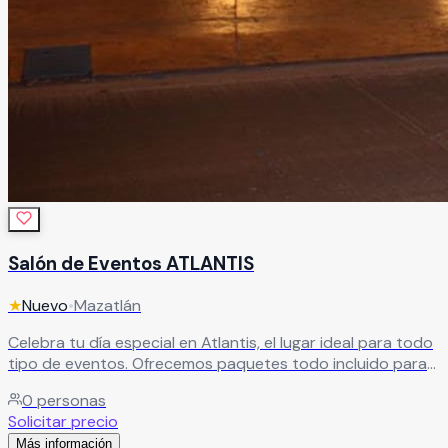
Salón de Eventos ATLANTIS
★
Nuevo
•
Mazatlán
Celebra tu día especial en Atlantis, el lugar ideal para todo
tipo de eventos. Ofrecemos paquetes todo incluido para
bodas, XV años, graduaciones, bautizos y más, creando
0
personas
celebraciones completas, sin complicaciones y llenas de
Solicitar precio
momentos inolvidables.
Leer más
Más información