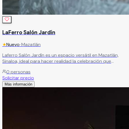
LaFerro Salón Jardín
★
Nuevo
•
Mazatlán
Laferro Salón Jardín es un espacio versátil en Mazatlán,
Sinaloa, ideal para hacer realidad la celebración que
siempre has soñado. Cuenta con instalaciones y servicios
0
personas
diseñados para brindarte una experiencia inolvidable,
Solicitar precio
permitiéndote disfrutar cada momento junto a tus seres
Más información
queridos en un ambiente especial y lleno de encanto.
Leer más