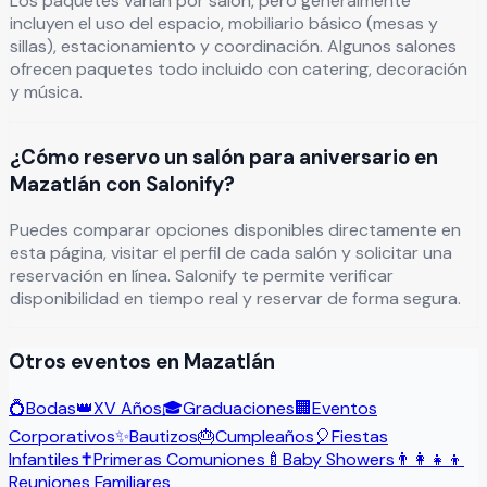
Los paquetes varían por salón, pero generalmente
incluyen el uso del espacio, mobiliario básico (mesas y
sillas), estacionamiento y coordinación. Algunos salones
ofrecen paquetes todo incluido con catering, decoración
y música.
¿Cómo reservo un salón para aniversario en
Mazatlán con Salonify?
Puedes comparar opciones disponibles directamente en
esta página, visitar el perfil de cada salón y solicitar una
reservación en línea. Salonify te permite verificar
disponibilidad en tiempo real y reservar de forma segura.
Otros eventos en
Mazatlán
💍
Bodas
👑
XV Años
🎓
Graduaciones
🏢
Eventos
Corporativos
✨
Bautizos
🎂
Cumpleaños
🎈
Fiestas
Infantiles
✝️
Primeras Comuniones
🍼
Baby Showers
👨‍👩‍👧‍👦
Reuniones Familiares