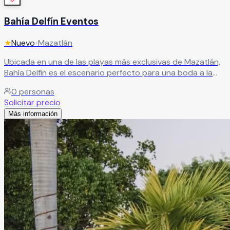
Bahía Delfín Eventos
★
Nuevo
•
Mazatlán
Ubicada en una de las playas más exclusivas de Mazatlán,
Bahía Delfín es el escenario perfecto para una boda a la
orilla del mar. Disfruta de vistas espectaculares y de
0
personas
algunos de los atardeceres más impresionantes del
Solicitar precio
Pacífico, creando un ambiente mágico para celebrar junto
Más información
a tus seres queridos un momento verdaderamente
inolvidable.
Leer más