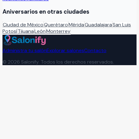
Aniversarios
en otras ciudades
Ciudad de México
Querétaro
Mérida
Guadalajara
San Luis
Potosí
Tijuana
León
Monterrey
Administra tu salón
Explorar salones
Contacto
©
2026
Salonify. Todos los derechos reservados.