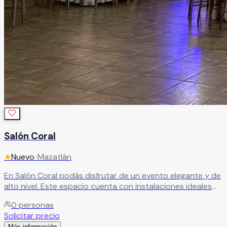
Salón Coral
★
Nuevo
•
Mazatlán
En Salón Coral podás disfrutar de un evento elegante y de
alto nivel. Este espacio cuenta con instalaciones ideales
para todo tipo de eventos sociales, especialmente para
0
personas
un enlace nupcial inolvidable. Además, su equipo de
Solicitar precio
profesionales te acompañará en cada paso, brindando
Más información