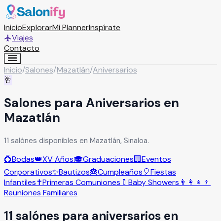
Inicio
Explorar
Mi Planner
Inspírate
Viajes
Contacto
Inicio
/
Salones
/
Mazatlán
/
Aniversarios
🥂
Salones para Aniversarios en
Mazatlán
11 salónes disponibles en Mazatlán, Sinaloa.
💍
Bodas
👑
XV Años
🎓
Graduaciones
🏢
Eventos
Corporativos
✨
Bautizos
🎂
Cumpleaños
🎈
Fiestas
Infantiles
✝️
Primeras Comuniones
🍼
Baby Showers
👨‍👩‍👧‍👦
Reuniones Familiares
11
salón
es
para
aniversarios
en