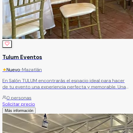
Tulum Eventos
★
Nuevo
•
Mazatlán
En Salón TULUM encontrarás el espacio ideal para hacer
de tu evento una experiencia perfecta y memorable. Una
sala diseñada para eventos y espectáculos, que combina
0
personas
funcionalidad y ambiente para crear celebraciones únicas.
Solicitar precio
Leer más
Más información