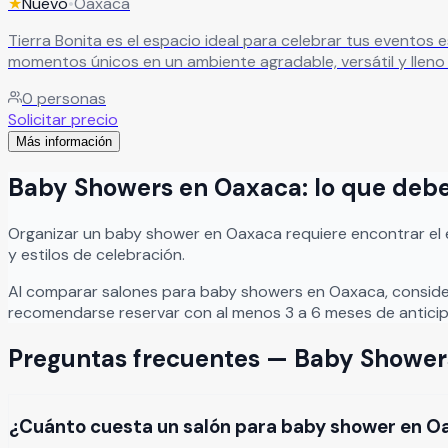
★
Nuevo
•
Oaxaca
Tierra Bonita es el espacio ideal para celebrar tus eventos especiales,
momentos únicos en un ambiente agradable, versátil y lleno
0
personas
Solicitar precio
Más información
Baby Showers
en
Oaxaca
: lo que deb
Organizar
un
baby shower
en
Oaxaca
requiere encontrar el
y estilos de celebración.
Al comparar salones para
baby showers
en
Oaxaca
, consid
recomendarse reservar con al menos 3 a 6 meses de anticip
Preguntas frecuentes —
Baby Shower
¿Cuánto cuesta un salón para baby shower en O