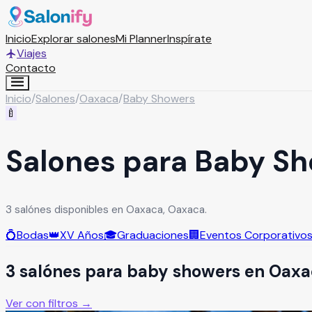
Inicio
Explorar salones
Mi Planner
Inspírate
Viajes
Contacto
Inicio
/
Salones
/
Oaxaca
/
Baby Showers
🍼
Salones para Baby S
3 salónes disponibles en Oaxaca, Oaxaca.
💍
Bodas
👑
XV Años
🎓
Graduaciones
🏢
Eventos Corporativo
3
salón
es
para
baby showers
en
Oaxa
Ver con filtros →