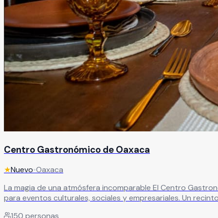
Centro Gastronómico de Oaxaca
★
Nuevo
•
Oaxaca
La magia de una atmósfera incomparable El Centro Gastronóm
para eventos culturales, sociales y empresariales. Un recin
ofrece una terraza de 370 m ², ideal para eventos sociales
150
personas