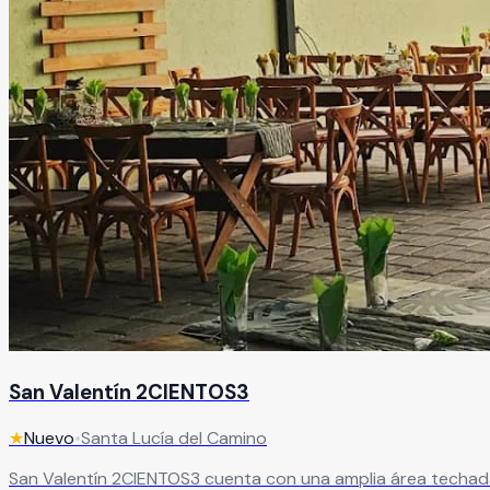
San Valentín 2CIENTOS3
★
Nuevo
•
Santa Lucía del Camino
San Valentín 2CIENTOS3 cuenta con una amplia área techada que puedes adaptar 