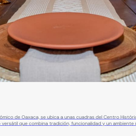
ico de Oaxaca, se ubica a unas cuadras del Centro Histórico
to versátil que combina tradición, funcionalidad y un ambient
, bodas y encuentros corporativos. Su capacidad permite reci