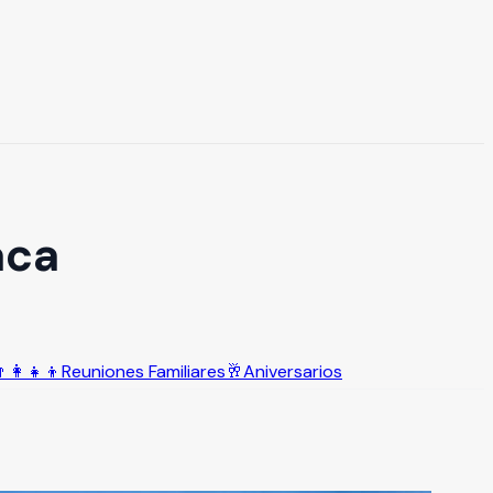
aca
‍👩‍👧‍👦
Reuniones Familiares
🥂
Aniversarios