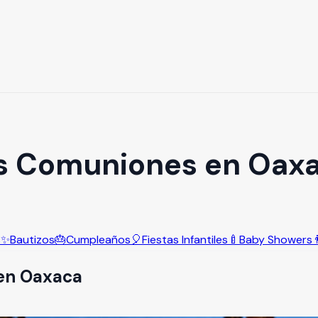
as Comuniones en Oax
s
✨
Bautizos
🎂
Cumpleaños
🎈
Fiestas Infantiles
🍼
Baby Showers

en
Oaxaca