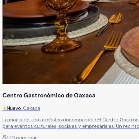
Centro Gastronómico de Oaxaca
★
Nuevo
•
Oaxaca
La magia de una atmósfera incomparable El Centro Gastronóm
para eventos culturales, sociales y empresariales. Un recin
ofrece una terraza de 370 m ², ideal para eventos sociales
150
personas