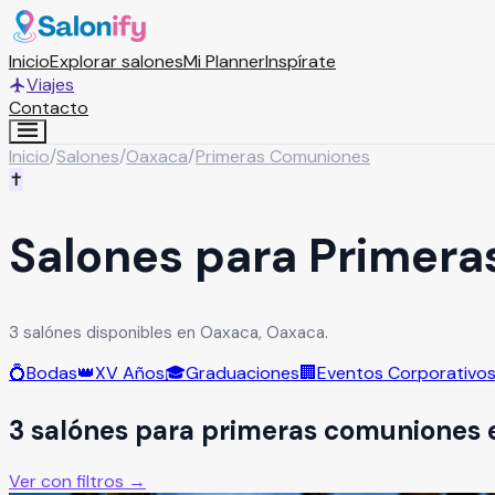
Inicio
Explorar salones
Mi Planner
Inspírate
Viajes
Contacto
Inicio
/
Salones
/
Oaxaca
/
Primeras Comuniones
✝️
Salones para Primer
3 salónes disponibles en Oaxaca, Oaxaca.
💍
Bodas
👑
XV Años
🎓
Graduaciones
🏢
Eventos Corporativo
3
salón
es
para
primeras comuniones
Ver con filtros →