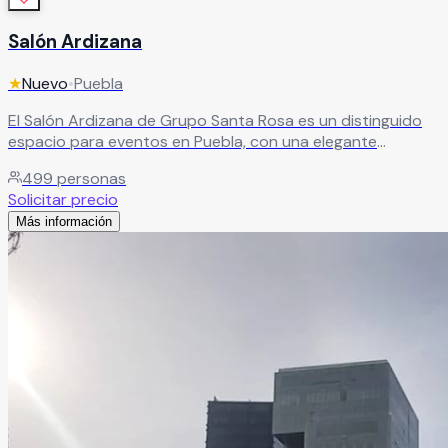
Salón Ardizana
★
Nuevo
•
Puebla
El Salón Ardizana de Grupo Santa Rosa es un distinguido
espacio para eventos en Puebla, con una elegante
decoración clásica y capacidad para hasta 500 personas.
499
personas
Sus instalaciones de alta calidad crean el ambiente
Solicitar precio
perfecto para celebraciones sofisticadas.
Leer más
Más información