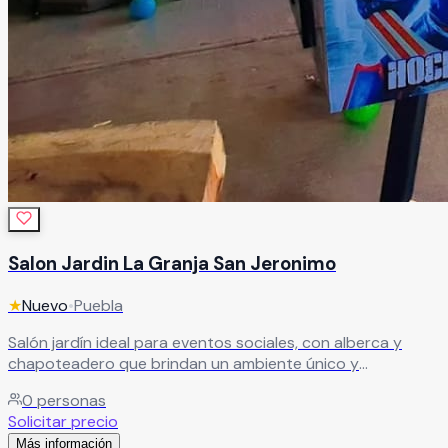
Salon Jardin La Granja San Jeronimo
★
Nuevo
•
Puebla
Salón jardín ideal para eventos sociales, con alberca y
chapoteadero que brindan un ambiente único y
refrescante. Ofrecemos diferentes paquetes, con y sin
0
personas
alimentos, adaptados a tus necesidades.
Leer más
Solicitar precio
Más información