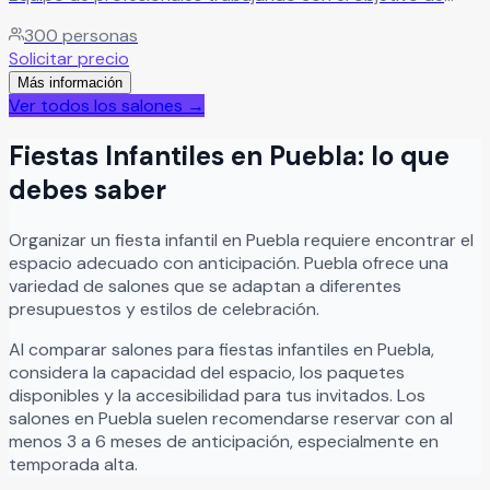
hacer de cada boda el evento que todos recordarán
300
personas
siempre.
Leer más
Solicitar precio
Más información
Ver todos los salones →
Fiestas Infantiles
en
Puebla
: lo que
debes saber
Organizar
un
fiesta infantil
en
Puebla
requiere encontrar el
espacio adecuado con anticipación.
Puebla
ofrece una
variedad de salones que se adaptan a diferentes
presupuestos y estilos de celebración.
Al comparar salones para
fiestas infantiles
en
Puebla
,
considera la capacidad del espacio, los paquetes
disponibles y la accesibilidad para tus invitados. Los
salones en
Puebla
suelen recomendarse reservar con al
menos 3 a 6 meses de anticipación, especialmente en
temporada alta.