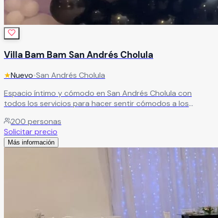
Villa Bam Bam San Andrés Cholula
★
Nuevo
•
San Andrés Cholula
Espacio íntimo y cómodo en San Andrés Cholula con
todos los servicios para hacer sentir cómodos a los
invitados. Excelente recuerdo garantizado para cada
200
personas
celebración.
Leer más
Solicitar precio
Más información