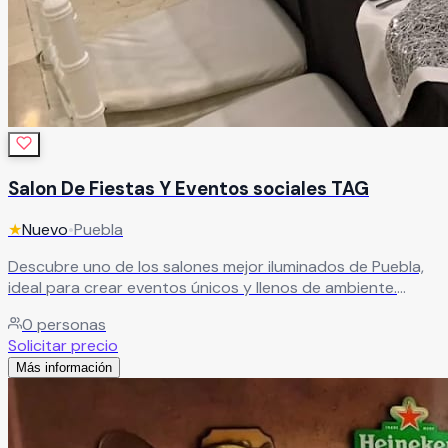
Salon De Fiestas Y Eventos sociales TAG
★
Nuevo
•
Puebla
Descubre uno de los salones mejor iluminados de Puebla,
ideal para crear eventos únicos y llenos de ambiente.
Ofrecemos paquetes completos que incluyen banquete,
0
personas
refrescos, servicio de meseros, DJ profesional, limpieza,
Solicitar precio
seguridad, vigilancia y estacionamiento disponible las 24
Más información
horas. Ven a conocernos.
Leer más