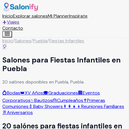
Inicio
Explorar salones
Mi Planner
Inspírate
Viajes
Contacto
Inicio
/
Salones
/
Puebla
/
Fiestas Infantiles
🎈
Salones para Fiestas Infantiles en
Puebla
20 salónes disponibles en Puebla, Puebla.
💍
Bodas
👑
XV Años
🎓
Graduaciones
🏢
Eventos
Corporativos
✨
Bautizos
🎂
Cumpleaños
✝️
Primeras
Comuniones
🍼
Baby Showers
👨‍👩‍👧‍👦
Reuniones Familiares
🥂
Aniversarios
20
salón
es
para
fiestas infantiles
en