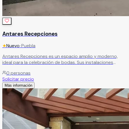
Antares Recepciones
★
Nuevo
•
Puebla
Antares Recepciones es un espacio amplio y moderno,
ideal para la celebración de bodas. Sus instalaciones
ofrecen todo lo necesario para crear un evento
0
personas
memorable, con ambientes diseñados para cada momento
Solicitar precio
y un equipo profesional que te acompañará en cada
Más información
detalle.
Leer más