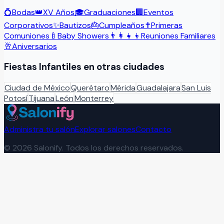
💍
Bodas
👑
XV Años
🎓
Graduaciones
🏢
Eventos
Corporativos
✨
Bautizos
🎂
Cumpleaños
✝️
Primeras
Comuniones
🍼
Baby Showers
👨‍👩‍👧‍👦
Reuniones Familiares
🥂
Aniversarios
Fiestas Infantiles
en otras ciudades
Ciudad de México
Querétaro
Mérida
Guadalajara
San Luis
Potosí
Tijuana
León
Monterrey
Administra tu salón
Explorar salones
Contacto
©
2026
Salonify. Todos los derechos reservados.