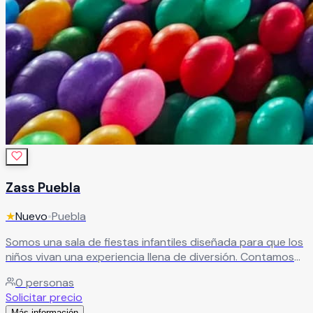
Zass Puebla
★
Nuevo
•
Puebla
Somos una sala de fiestas infantiles diseñada para que los
niños vivan una experiencia llena de diversión. Contamos
con capacidad para 160 personas y un amplio circuito de
0
personas
juegos sin límite de edad, que incluye trampolines,
Solicitar precio
tobogán, alberca de pelotas, puentes colgantes y
Más información