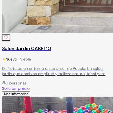
Salón Jardín CABEL’O
★
Nuevo
•
Puebla
Disfruta de un entorno único al sur de Puebla. Un salón
jardín que combina amplitud y belleza natural, ideal para
celebrar momentos especiales en un ambiente
0
personas
encantador.
Leer más
Solicitar precio
Más información