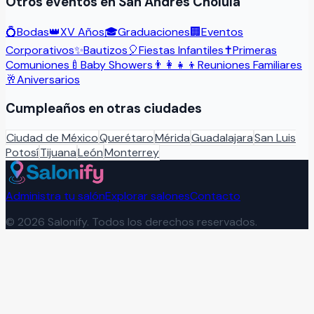
Otros eventos en
San Andrés Cholula
💍
Bodas
👑
XV Años
🎓
Graduaciones
🏢
Eventos
Corporativos
✨
Bautizos
🎈
Fiestas Infantiles
✝️
Primeras
Comuniones
🍼
Baby Showers
👨‍👩‍👧‍👦
Reuniones Familiares
🥂
Aniversarios
Cumpleaños
en otras ciudades
Ciudad de México
Querétaro
Mérida
Guadalajara
San Luis
Potosí
Tijuana
León
Monterrey
Administra tu salón
Explorar salones
Contacto
©
2026
Salonify. Todos los derechos reservados.