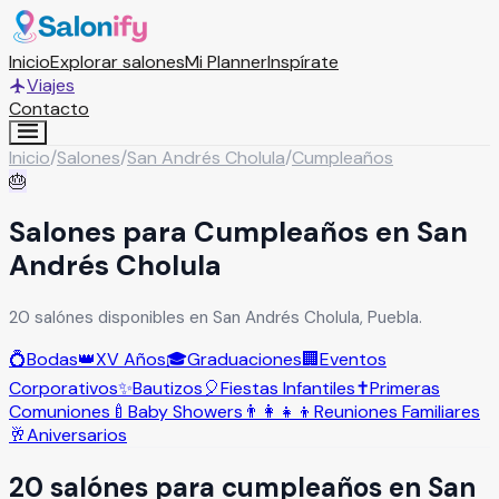
Inicio
Explorar salones
Mi Planner
Inspírate
Viajes
Contacto
Inicio
/
Salones
/
San Andrés Cholula
/
Cumpleaños
🎂
Salones para Cumpleaños en San
Andrés Cholula
20 salónes disponibles en San Andrés Cholula, Puebla.
💍
Bodas
👑
XV Años
🎓
Graduaciones
🏢
Eventos
Corporativos
✨
Bautizos
🎈
Fiestas Infantiles
✝️
Primeras
Comuniones
🍼
Baby Showers
👨‍👩‍👧‍👦
Reuniones Familiares
🥂
Aniversarios
20
salón
es
para
cumpleaños
en
San