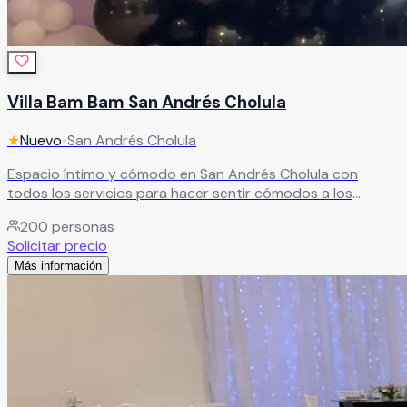
Villa Bam Bam San Andrés Cholula
★
Nuevo
•
San Andrés Cholula
Espacio íntimo y cómodo en San Andrés Cholula con
todos los servicios para hacer sentir cómodos a los
invitados. Excelente recuerdo garantizado para cada
200
personas
celebración.
Leer más
Solicitar precio
Más información