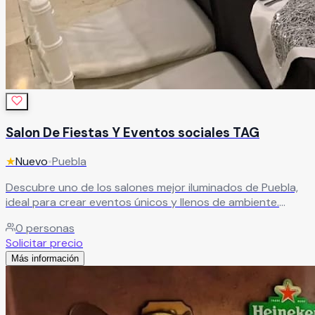
Salon De Fiestas Y Eventos sociales TAG
★
Nuevo
•
Puebla
Descubre uno de los salones mejor iluminados de Puebla,
ideal para crear eventos únicos y llenos de ambiente.
Ofrecemos paquetes completos que incluyen banquete,
0
personas
refrescos, servicio de meseros, DJ profesional, limpieza,
Solicitar precio
seguridad, vigilancia y estacionamiento disponible las 24
Más información
horas. Ven a conocernos.
Leer más