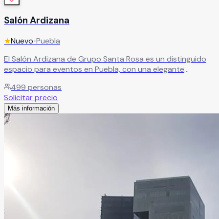
Salón Ardizana
★
Nuevo
•
Puebla
El Salón Ardizana de Grupo Santa Rosa es un distinguido
espacio para eventos en Puebla, con una elegante
decoración clásica y capacidad para hasta 500 personas.
499
personas
Sus instalaciones de alta calidad crean el ambiente
Solicitar precio
perfecto para celebraciones sofisticadas.
Leer más
Más información