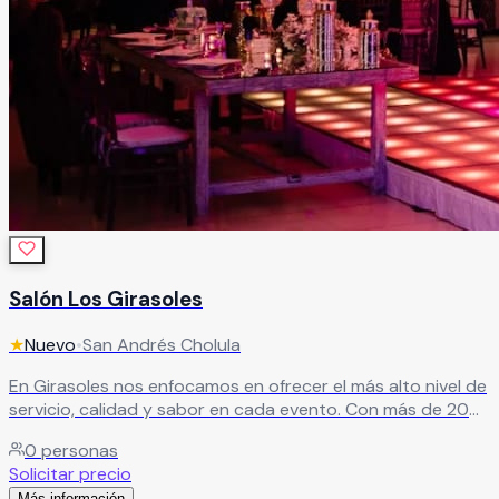
Salón Los Girasoles
★
Nuevo
•
San Andrés Cholula
En Girasoles nos enfocamos en ofrecer el más alto nivel de
servicio, calidad y sabor en cada evento. Con más de 20
años de experiencia, nos especializamos en crear
0
personas
experiencias memorables, superando las expectativas de
Solicitar precio
nuestros clientes en cada celebración.
Leer más
Más información