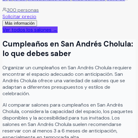
hacer de cada boda el evento que todos recordarán
300
personas
siempre.
Leer más
Solicitar precio
Más información
Ver todos los salones →
Cumpleaños
en
San Andrés Cholula
:
lo que debes saber
Organizar
un
cumpleaños
en
San Andrés Cholula
requiere
encontrar el espacio adecuado con anticipación.
San
Andrés Cholula
ofrece una variedad de salones que se
adaptan a diferentes presupuestos y estilos de
celebración.
Al comparar salones para
cumpleaños
en
San Andrés
Cholula
, considera la capacidad del espacio, los paquetes
disponibles y la accesibilidad para tus invitados. Los
salones en
San Andrés Cholula
suelen recomendarse
reservar con al menos 3 a 6 meses de anticipación,
especialmente en temporada alta.