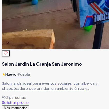
Salon Jardin La Granja San Jeronimo
★
Nuevo
•
Puebla
Salón jardín ideal para eventos sociales, con alberca y
chapoteadero que brindan un ambiente único y
refrescante. Ofrecemos diferentes paquetes, con y sin
0
personas
alimentos, adaptados a tus necesidades.
Leer más
Solicitar precio
Más información