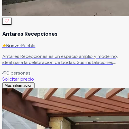
Antares Recepciones
★
Nuevo
•
Puebla
Antares Recepciones es un espacio amplio y moderno,
ideal para la celebración de bodas. Sus instalaciones
ofrecen todo lo necesario para crear un evento
0
personas
memorable, con ambientes diseñados para cada momento
Solicitar precio
y un equipo profesional que te acompañará en cada
Más información
detalle.
Leer más