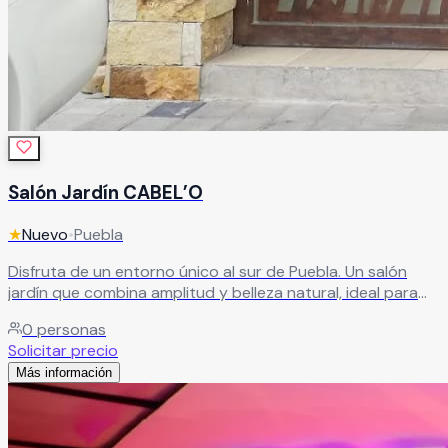
Salón Jardín CABEL’O
★
Nuevo
•
Puebla
Disfruta de un entorno único al sur de Puebla. Un salón
jardín que combina amplitud y belleza natural, ideal para
celebrar momentos especiales en un ambiente
0
personas
encantador.
Leer más
Solicitar precio
Más información