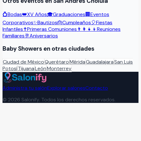
Otros eventos en
San Andrés Cholula
💍
Bodas
👑
XV Años
🎓
Graduaciones
🏢
Eventos
Corporativos
✨
Bautizos
🎂
Cumpleaños
🎈
Fiestas
Infantiles
✝️
Primeras Comuniones
👨‍👩‍👧‍👦
Reuniones
Familiares
🥂
Aniversarios
Baby Showers
en otras ciudades
Ciudad de México
Querétaro
Mérida
Guadalajara
San Luis
Potosí
Tijuana
León
Monterrey
Administra tu salón
Explorar salones
Contacto
©
2026
Salonify. Todos los derechos reservados.