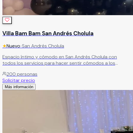
Villa Bam Bam San Andrés Cholula
★
Nuevo
•
San Andrés Cholula
Espacio íntimo y cómodo en San Andrés Cholula con
todos los servicios para hacer sentir cómodos a los
invitados. Excelente recuerdo garantizado para cada
200
personas
celebración.
Leer más
Solicitar precio
Más información