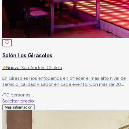
Salón Los Girasoles
★
Nuevo
•
San Andrés Cholula
En Girasoles nos enfocamos en ofrecer el más alto nivel de
servicio, calidad y sabor en cada evento. Con más de 20
años de experiencia, nos especializamos en crear
0
personas
experiencias memorables, superando las expectativas de
Solicitar precio
nuestros clientes en cada celebración.
Leer más
Más información