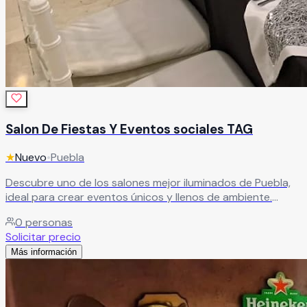
Salon De Fiestas Y Eventos sociales TAG
★
Nuevo
•
Puebla
Descubre uno de los salones mejor iluminados de Puebla,
ideal para crear eventos únicos y llenos de ambiente.
Ofrecemos paquetes completos que incluyen banquete,
0
personas
refrescos, servicio de meseros, DJ profesional, limpieza,
Solicitar precio
seguridad, vigilancia y estacionamiento disponible las 24
Más información
horas. Ven a conocernos.
Leer más