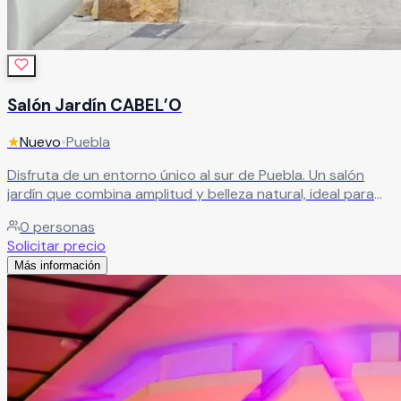
Salón Jardín CABEL’O
★
Nuevo
•
Puebla
Disfruta de un entorno único al sur de Puebla. Un salón
jardín que combina amplitud y belleza natural, ideal para
celebrar momentos especiales en un ambiente
0
personas
encantador.
Leer más
Solicitar precio
Más información