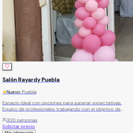
Salón Rayardy Puebla
★
Nuevo
•
Puebla
Espacio ideal con opciones para superar expectativas.
Equipo de profesionales trabajando con el objetivo de
hacer de cada boda el evento que todos recordarán
300
personas
siempre.
Leer más
Solicitar precio
Más información