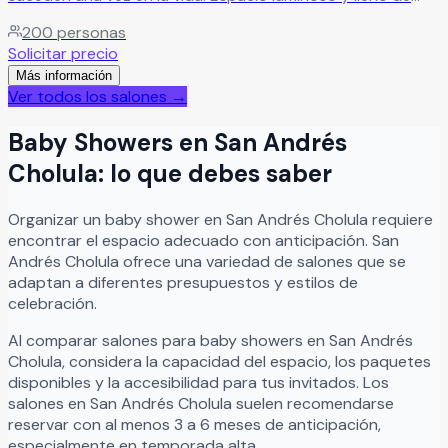
armonía para disfrutar junto a seres queridos en la fiesta
200
personas
de bodas.
Leer más
Solicitar precio
Más información
Ver todos los salones →
Baby Showers
en
San Andrés
Cholula
: lo que debes saber
Organizar
un
baby shower
en
San Andrés Cholula
requiere
encontrar el espacio adecuado con anticipación.
San
Andrés Cholula
ofrece una variedad de salones que se
adaptan a diferentes presupuestos y estilos de
celebración.
Al comparar salones para
baby showers
en
San Andrés
Cholula
, considera la capacidad del espacio, los paquetes
disponibles y la accesibilidad para tus invitados. Los
salones en
San Andrés Cholula
suelen recomendarse
reservar con al menos 3 a 6 meses de anticipación,
especialmente en temporada alta.