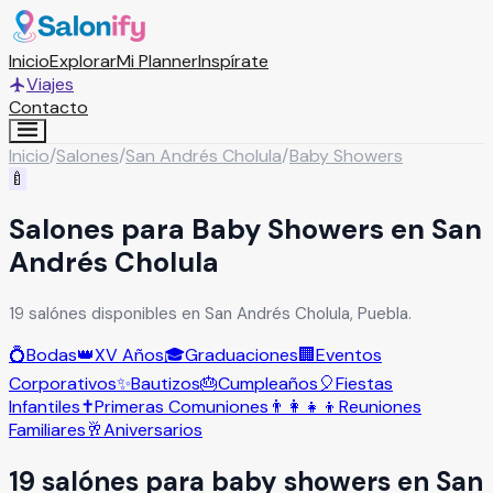
Inicio
Explorar
Mi Planner
Inspírate
Viajes
Contacto
Inicio
/
Salones
/
San Andrés Cholula
/
Baby Showers
🍼
Salones para Baby Showers en San
Andrés Cholula
19 salónes disponibles en San Andrés Cholula, Puebla.
💍
Bodas
👑
XV Años
🎓
Graduaciones
🏢
Eventos
Corporativos
✨
Bautizos
🎂
Cumpleaños
🎈
Fiestas
Infantiles
✝️
Primeras Comuniones
👨‍👩‍👧‍👦
Reuniones
Familiares
🥂
Aniversarios
19
salón
es
para
baby showers
en
San