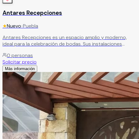
Antares Recepciones
★
Nuevo
•
Puebla
Antares Recepciones es un espacio amplio y moderno,
ideal para la celebración de bodas. Sus instalaciones
ofrecen todo lo necesario para crear un evento
0
personas
memorable, con ambientes diseñados para cada momento
Solicitar precio
y un equipo profesional que te acompañará en cada
Más información
detalle.
Leer más