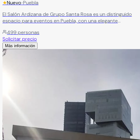
★
Nuevo
•
Puebla
El Salón Ardizana de Grupo Santa Rosa es un distinguido
espacio para eventos en Puebla, con una elegante
decoración clásica y capacidad para hasta 500 personas.
499
personas
Sus instalaciones de alta calidad crean el ambiente
Solicitar precio
perfecto para celebraciones sofisticadas.
Leer más
Más información