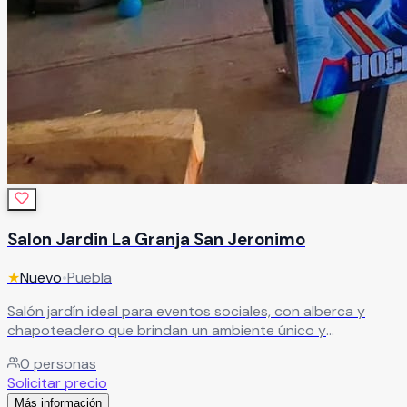
Salon Jardin La Granja San Jeronimo
★
Nuevo
•
Puebla
Salón jardín ideal para eventos sociales, con alberca y
chapoteadero que brindan un ambiente único y
refrescante. Ofrecemos diferentes paquetes, con y sin
0
personas
alimentos, adaptados a tus necesidades.
Leer más
Solicitar precio
Más información