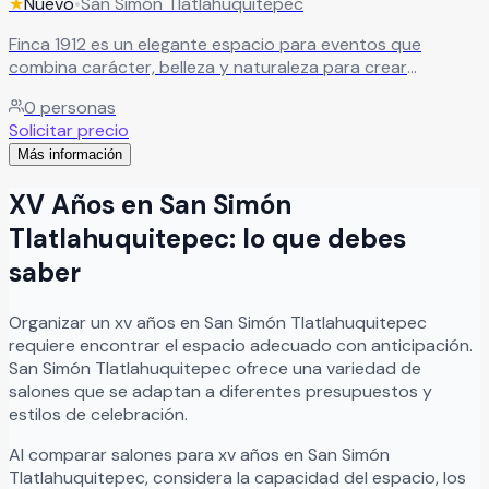
★
Nuevo
•
San Simón Tlatlahuquitepec
Finca 1912 es un elegante espacio para eventos que
combina carácter, belleza y naturaleza para crear
celebraciones verdaderamente inolvidables. Sus hermosas
0
personas
instalaciones y la amplitud de su jardín verde ofrecen el
Solicitar precio
escenario perfecto para bodas, XV años, aniversarios,
Más información
graduaciones y eventos sociales especiales, brindando
una atmósfera romántica y sofisticada para compartir
XV Años
en
San Simón
junto a familiares y amigos. En Finca 1912 cada celebración
se vive como una auténtica experiencia llena de alegría,
Tlatlahuquitepec
: lo que debes
amor y momentos memorables, en un entorno natural y
saber
elegante diseñado para hacer realidad ese día tan
especial.
Leer más
Organizar
un
xv años
en
San Simón Tlatlahuquitepec
requiere encontrar el espacio adecuado con anticipación.
San Simón Tlatlahuquitepec
ofrece una variedad de
salones que se adaptan a diferentes presupuestos y
estilos de celebración.
Al comparar salones para
xv años
en
San Simón
Tlatlahuquitepec
, considera la capacidad del espacio, los