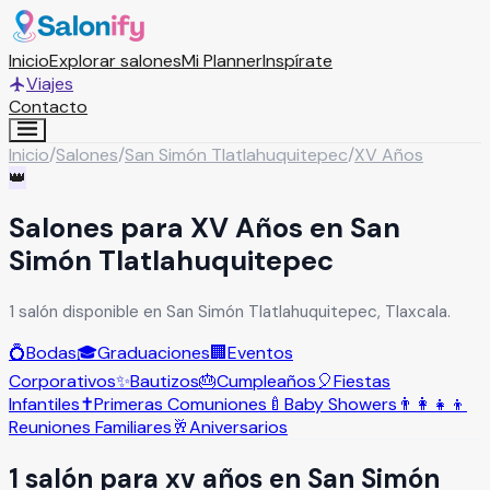
Inicio
Explorar salones
Mi Planner
Inspírate
Viajes
Contacto
Inicio
/
Salones
/
San Simón Tlatlahuquitepec
/
XV Años
👑
Salones para XV Años en San
Simón Tlatlahuquitepec
1 salón disponible en San Simón Tlatlahuquitepec, Tlaxcala.
💍
Bodas
🎓
Graduaciones
🏢
Eventos
Corporativos
✨
Bautizos
🎂
Cumpleaños
🎈
Fiestas
Infantiles
✝️
Primeras Comuniones
🍼
Baby Showers
👨‍👩‍👧‍👦
Reuniones Familiares
🥂
Aniversarios
1
salón
para
xv años
en
San Simón