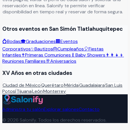
reservación en línea. Salonify te permite verificar
disponibilidad en tiempo real y reservar de forma segura.
Otros eventos en
San Simón Tlatlahuquitepec
💍
Bodas
🎓
Graduaciones
🏢
Eventos
Corporativos
✨
Bautizos
🎂
Cumpleaños
🎈
Fiestas
Infantiles
✝️
Primeras Comuniones
🍼
Baby Showers
👨‍👩‍👧‍👦
Reuniones Familiares
🥂
Aniversarios
XV Años
en otras ciudades
Ciudad de México
Querétaro
Mérida
Guadalajara
San Luis
Potosí
Tijuana
León
Monterrey
Administra tu salón
Explorar salones
Contacto
©
2026
Salonify. Todos los derechos reservados.