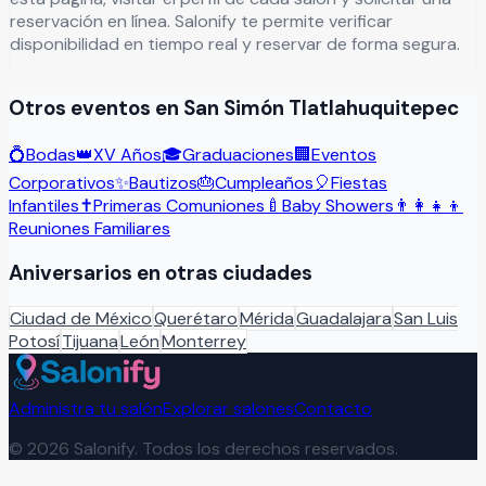
reservación en línea. Salonify te permite verificar
disponibilidad en tiempo real y reservar de forma segura.
Otros eventos en
San Simón Tlatlahuquitepec
💍
Bodas
👑
XV Años
🎓
Graduaciones
🏢
Eventos
Corporativos
✨
Bautizos
🎂
Cumpleaños
🎈
Fiestas
Infantiles
✝️
Primeras Comuniones
🍼
Baby Showers
👨‍👩‍👧‍👦
Reuniones Familiares
Aniversarios
en otras ciudades
Ciudad de México
Querétaro
Mérida
Guadalajara
San Luis
Potosí
Tijuana
León
Monterrey
Administra tu salón
Explorar salones
Contacto
©
2026
Salonify. Todos los derechos reservados.