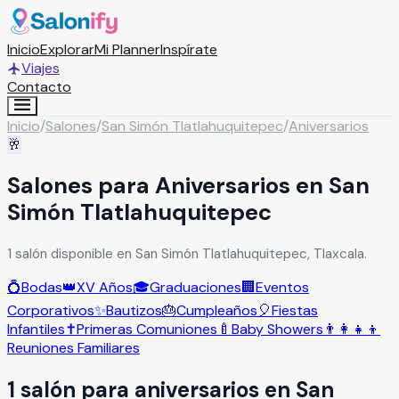
Inicio
Explorar
Mi Planner
Inspírate
Viajes
Contacto
Inicio
/
Salones
/
San Simón Tlatlahuquitepec
/
Aniversarios
🥂
Salones para Aniversarios en San
Simón Tlatlahuquitepec
1 salón disponible en San Simón Tlatlahuquitepec, Tlaxcala.
💍
Bodas
👑
XV Años
🎓
Graduaciones
🏢
Eventos
Corporativos
✨
Bautizos
🎂
Cumpleaños
🎈
Fiestas
Infantiles
✝️
Primeras Comuniones
🍼
Baby Showers
👨‍👩‍👧‍👦
Reuniones Familiares
1
salón
para
aniversarios
en
San