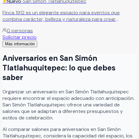
★
Nuevo
•
San Simón Tlatlahuquitepec
Finca 1912 es un elegante espacio para eventos que
combina carácter, belleza y naturaleza para crear
celebraciones verdaderamente inolvidables. Sus hermosas
0
personas
instalaciones y la amplitud de su jardín verde ofrecen el
Solicitar precio
escenario perfecto para bodas, XV años, aniversarios,
Más información
graduaciones y eventos sociales especiales, brindando
una atmósfera romántica y sofisticada para compartir
Aniversarios
en
San Simón
junto a familiares y amigos. En Finca 1912 cada celebración
se vive como una auténtica experiencia llena de alegría,
Tlatlahuquitepec
: lo que debes
amor y momentos memorables, en un entorno natural y
saber
elegante diseñado para hacer realidad ese día tan
especial.
Leer más
Organizar
un
aniversario
en
San Simón Tlatlahuquitepec
requiere encontrar el espacio adecuado con anticipación.
San Simón Tlatlahuquitepec
ofrece una variedad de
salones que se adaptan a diferentes presupuestos y
estilos de celebración.
Al comparar salones para
aniversarios
en
San Simón
Tlatlahuquitepec
, considera la capacidad del espacio, los