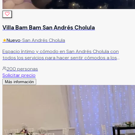
Villa Bam Bam San Andrés Cholula
★
Nuevo
•
San Andrés Cholula
Espacio íntimo y cómodo en San Andrés Cholula con
todos los servicios para hacer sentir cómodos a los
invitados. Excelente recuerdo garantizado para cada
200
personas
celebración.
Leer más
Solicitar precio
Más información