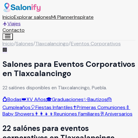
Inicio
Explorar salones
Mi Planner
Inspírate
Viajes
Contacto
Inicio
/
Salones
/
Tlaxcalancingo
/
Eventos Corporativos
🏢
Salones para Eventos Corporativos
en Tlaxcalancingo
22 salónes disponibles en Tlaxcalancingo, Puebla.
💍
Bodas
👑
XV Años
🎓
Graduaciones
✨
Bautizos
🎂
Cumpleaños
🎈
Fiestas Infantiles
✝️
Primeras Comuniones
🍼
Baby Showers
👨‍👩‍👧‍👦
Reuniones Familiares
🥂
Aniversarios
22
salón
es
para
eventos
corporativos
en
Tlaxcalancingo