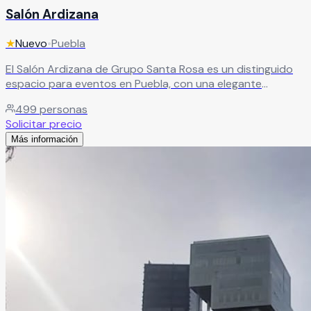
Salón Ardizana
★
Nuevo
•
Puebla
El Salón Ardizana de Grupo Santa Rosa es un distinguido
espacio para eventos en Puebla, con una elegante
decoración clásica y capacidad para hasta 500 personas.
499
personas
Sus instalaciones de alta calidad crean el ambiente
Solicitar precio
perfecto para celebraciones sofisticadas.
Leer más
Más información