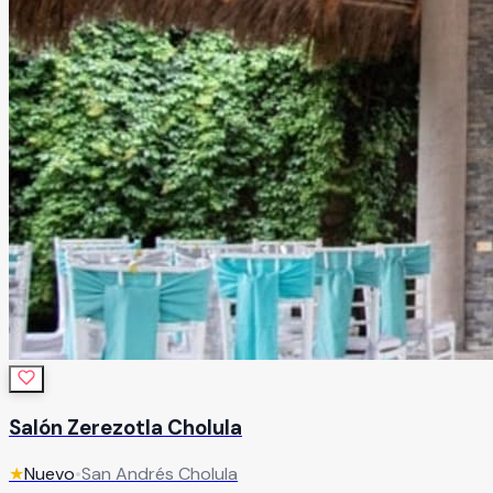
Salón Zerezotla Cholula
★
Nuevo
•
San Andrés Cholula