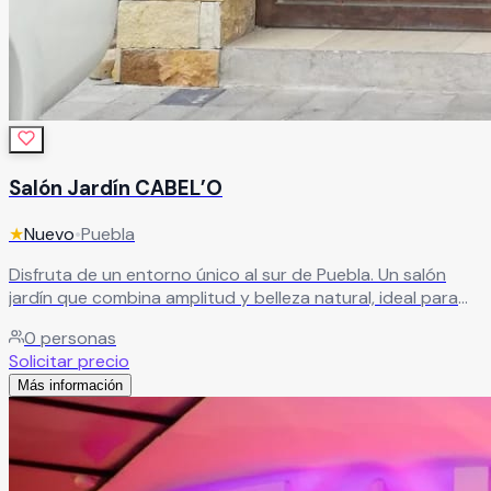
Salón Jardín CABEL’O
★
Nuevo
•
Puebla
Disfruta de un entorno único al sur de Puebla. Un salón
jardín que combina amplitud y belleza natural, ideal para
celebrar momentos especiales en un ambiente
0
personas
encantador.
Leer más
Solicitar precio
Más información