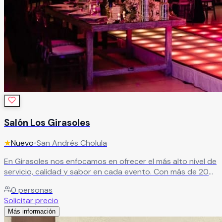
Salón Los Girasoles
★
Nuevo
•
San Andrés Cholula
En Girasoles nos enfocamos en ofrecer el más alto nivel de
servicio, calidad y sabor en cada evento. Con más de 20
años de experiencia, nos especializamos en crear
0
personas
experiencias memorables, superando las expectativas de
Solicitar precio
nuestros clientes en cada celebración.
Leer más
Más información