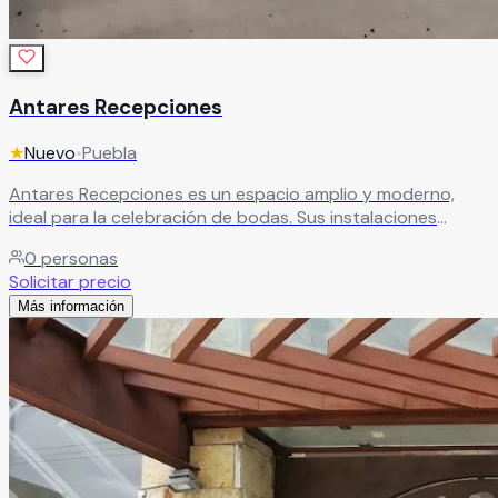
Antares Recepciones
★
Nuevo
•
Puebla
Antares Recepciones es un espacio amplio y moderno,
ideal para la celebración de bodas. Sus instalaciones
ofrecen todo lo necesario para crear un evento
0
personas
memorable, con ambientes diseñados para cada momento
Solicitar precio
y un equipo profesional que te acompañará en cada
Más información
detalle.
Leer más