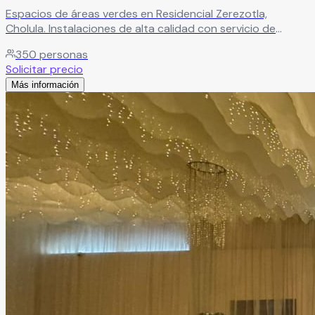
Espacios de áreas verdes en Residencial Zerezotla,
Cholula. Instalaciones de alta calidad con servicio de
primera para bodas y eventos en la histórica zona de
350
personas
Cholula.
Leer más
Solicitar precio
Más información