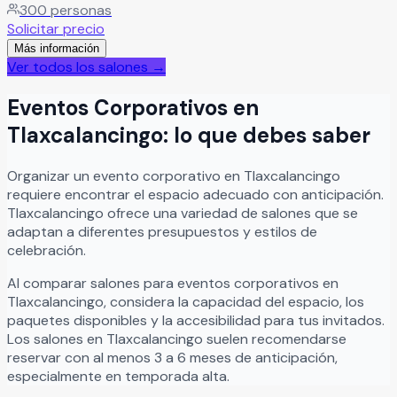
300
personas
siempre.
Leer más
Solicitar precio
Más información
Ver todos los salones →
Eventos Corporativos
en
Tlaxcalancingo
: lo que debes saber
Organizar
un
evento corporativo
en
Tlaxcalancingo
requiere encontrar el espacio adecuado con anticipación.
Tlaxcalancingo
ofrece una variedad de salones que se
adaptan a diferentes presupuestos y estilos de
celebración.
Al comparar salones para
eventos corporativos
en
Tlaxcalancingo
, considera la capacidad del espacio, los
paquetes disponibles y la accesibilidad para tus invitados.
Los salones en
Tlaxcalancingo
suelen recomendarse
reservar con al menos 3 a 6 meses de anticipación,
especialmente en temporada alta.