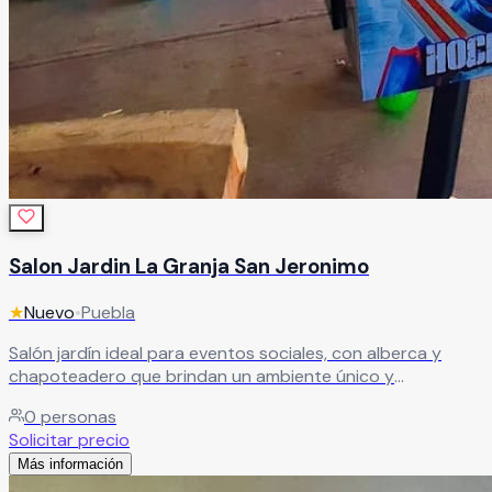
Salon Jardin La Granja San Jeronimo
★
Nuevo
•
Puebla
Salón jardín ideal para eventos sociales, con alberca y
chapoteadero que brindan un ambiente único y
refrescante. Ofrecemos diferentes paquetes, con y sin
0
personas
alimentos, adaptados a tus necesidades.
Leer más
Solicitar precio
Más información