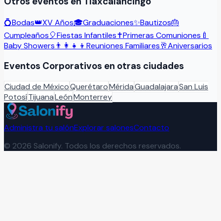
Otros eventos en
Tlaxcalancingo
💍
Bodas
👑
XV Años
🎓
Graduaciones
✨
Bautizos
🎂
Cumpleaños
🎈
Fiestas Infantiles
✝️
Primeras Comuniones
🍼
Baby Showers
👨‍👩‍👧‍👦
Reuniones Familiares
🥂
Aniversarios
Eventos Corporativos
en otras ciudades
Ciudad de México
Querétaro
Mérida
Guadalajara
San Luis
Potosí
Tijuana
León
Monterrey
Administra tu salón
Explorar salones
Contacto
©
2026
Salonify. Todos los derechos reservados.