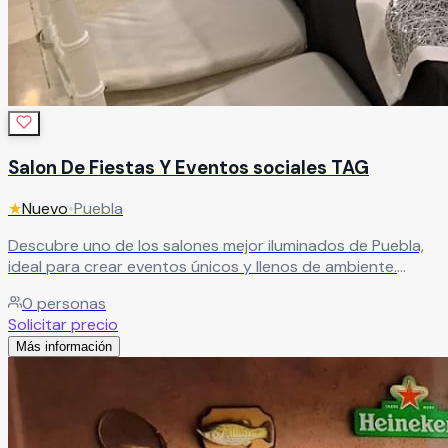
Salon De Fiestas Y Eventos sociales TAG
★
Nuevo
•
Puebla
Descubre uno de los salones mejor iluminados de Puebla,
ideal para crear eventos únicos y llenos de ambiente.
Ofrecemos paquetes completos que incluyen banquete,
0
personas
refrescos, servicio de meseros, DJ profesional, limpieza,
Solicitar precio
seguridad, vigilancia y estacionamiento disponible las 24
Más información
horas. Ven a conocernos.
Leer más