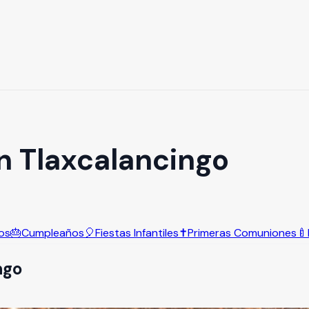
n Tlaxcalancingo
os
🎂
Cumpleaños
🎈
Fiestas Infantiles
✝️
Primeras Comuniones
🍼
ngo