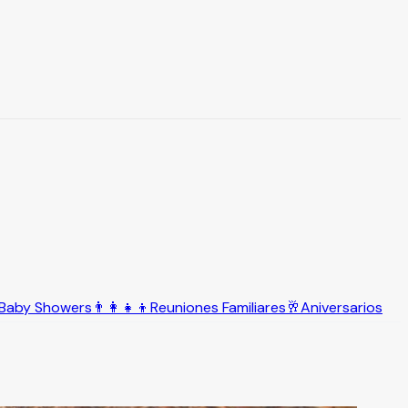
Baby Showers
👨‍👩‍👧‍👦
Reuniones Familiares
🥂
Aniversarios