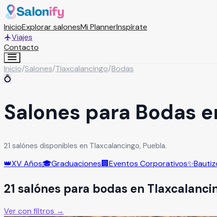
Inicio
Explorar salones
Mi Planner
Inspírate
Viajes
Contacto
Inicio
/
Salones
/
Tlaxcalancingo
/
Bodas
💍
Salones para Bodas e
21 salónes disponibles en Tlaxcalancingo, Puebla.
👑
XV Años
🎓
Graduaciones
🏢
Eventos Corporativos
✨
Bautiz
21
salón
es
para
bodas
en
Tlaxcalanci
Ver con filtros →