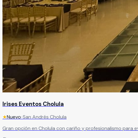
Irises Eventos Cholula
★
Nuevo
•
San Andrés Cholula
Gran opción en Cholula con cariño y profesionalismo para eve