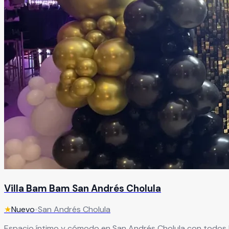
Villa Bam Bam San Andrés Cholula
★
Nuevo
•
San Andrés Cholula
Espacio íntimo y cómodo en San Andrés Cholula con todos lo