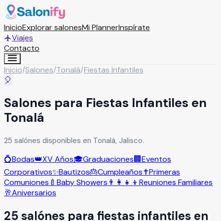
Inicio
Explorar salones
Mi Planner
Inspírate
Viajes
Contacto
Inicio
/
Salones
/
Tonalá
/
Fiestas Infantiles
🎈
Salones para Fiestas Infantiles en
Tonalá
25 salónes disponibles en Tonalá, Jalisco.
💍
Bodas
👑
XV Años
🎓
Graduaciones
🏢
Eventos
Corporativos
✨
Bautizos
🎂
Cumpleaños
✝️
Primeras
Comuniones
🍼
Baby Showers
👨‍👩‍👧‍👦
Reuniones Familiares
🥂
Aniversarios
25
salón
es
para
fiestas infantiles
en