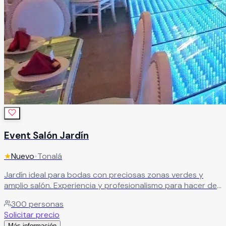
Event Salón Jardín
★
Nuevo
•
Tonalá
Jardín ideal para bodas con preciosas zonas verdes y
amplio salón. Experiencia y profesionalismo para hacer de
cada evento una experiencia única e inolvidable para
300
personas
todos los invitados.
Leer más
Solicitar precio
Más información