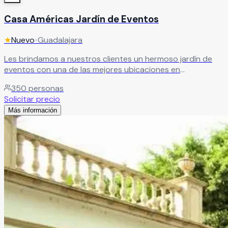
Casa Américas Jardín de Eventos
★
Nuevo
•
Guadalajara
Les brindamos a nuestros clientes un hermoso jardín de
eventos con una de las mejores ubicaciones en
Guadalajara, magníficas instalaciones que aseguran la
350
personas
completa comodidad de nuestros clientes y sus invitados,
Solicitar precio
sin tener que salir de la ciudad. Es el escenario perfecto
Más información
para dar vida a sus emociones.
Leer más