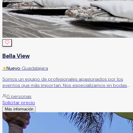
Bella View
★
Nuevo
•
Guadalajara
Somos un equipo de profesionales apasionados por los
eventos que más importan. Nos especializamos en bodas
y XV años, y ponemos toda nuestra experiencia y
0
personas
dedicación para que tu celebración sea exactamente
Solicitar precio
como la soñaste — o mejor.
Leer más
Más información