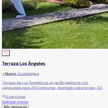
Terraza Los Ángeles
★
Nuevo
•
Guadalajara
Terraza de Los Ángeles es un jardín elegante con
capacidad para 350 personas, diseñado para bodas, XV
años, graduaciones y todo tipo de eventos sociales. Su
0
personas
imponente pérgola toma protagonismo como mesa
Solicitar precio
principal, creando ese punto focal que toda celebración
Más información
necesita.
Leer más