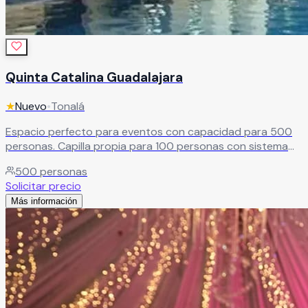
Quinta Catalina Guadalajara
★
Nuevo
•
Tonalá
Espacio perfecto para eventos con capacidad para 500
personas. Capilla propia para 100 personas con sistema
de audio. Paquetes completos de banquete con atención
500
personas
personalizada.
Leer más
Solicitar precio
Más información