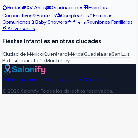
💍
Bodas
👑
XV Años
🎓
Graduaciones
🏢
Eventos
Corporativos
✨
Bautizos
🎂
Cumpleaños
✝️
Primeras
Comuniones
🍼
Baby Showers
👨‍👩‍👧‍👦
Reuniones Familiares
🥂
Aniversarios
Fiestas Infantiles
en otras ciudades
Ciudad de México
Querétaro
Mérida
Guadalajara
San Luis
Potosí
Tijuana
León
Monterrey
Administra tu salón
Explorar salones
Contacto
©
2026
Salonify. Todos los derechos reservados.