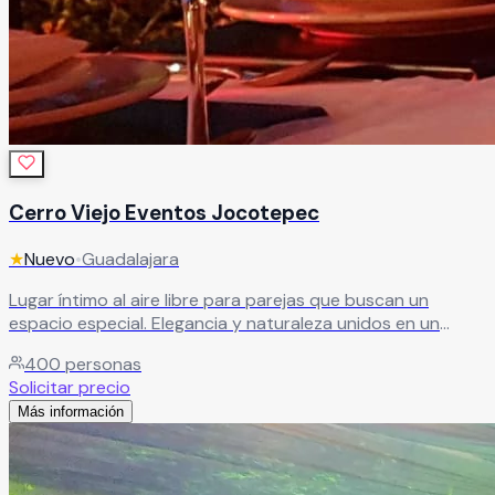
Cerro Viejo Eventos Jocotepec
★
Nuevo
•
Guadalajara
Lugar íntimo al aire libre para parejas que buscan un
espacio especial. Elegancia y naturaleza unidos en un
espacio único con el mejor equipo de profesionales
400
personas
comprometidos.
Leer más
Solicitar precio
Más información