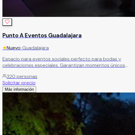
Punto A Eventos Guadalajara
★
Nuevo
•
Guadalajara
Espacio para eventos sociales perfecto para bodas y
celebraciones especiales. Garantizan momentos únicos
para compartir con familia y amigos que quedan marcados
320
personas
para siempre.
Leer más
Solicitar precio
Más información