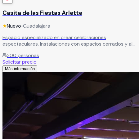
Casita de las Fiestas Arlette
★
Nuevo
•
Guadalajara
Espacio especializado en crear celebraciones
espectaculares. Instalaciones con espacios cerrados y al
aire libre para bodas económicas con servicios
200
personas
personalizados de calidad.
Leer más
Solicitar precio
Más información