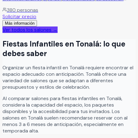
desde el primer momento para que todo salga perfecto.
380
personas
Leer más
Solicitar precio
Más información
Ver todos los salones →
Fiestas Infantiles
en
Tonalá
: lo que
debes saber
Organizar
un
fiesta infantil
en
Tonalá
requiere encontrar el
espacio adecuado con anticipación.
Tonalá
ofrece una
variedad de salones que se adaptan a diferentes
presupuestos y estilos de celebración.
Al comparar salones para
fiestas infantiles
en
Tonalá
,
considera la capacidad del espacio, los paquetes
disponibles y la accesibilidad para tus invitados. Los
salones en
Tonalá
suelen recomendarse reservar con al
menos 3 a 6 meses de anticipación, especialmente en
temporada alta.