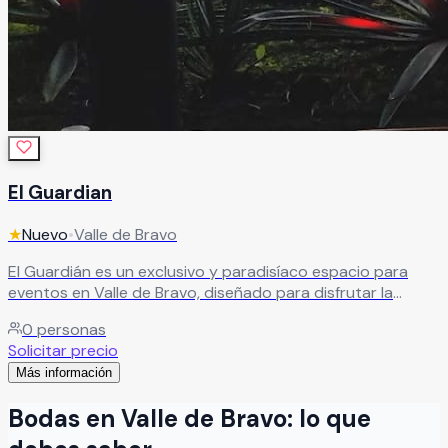
El Guardian
★
Nuevo
•
Valle de Bravo
El Guardián es un exclusivo y paradisíaco espacio para
eventos en Valle de Bravo, diseñado para disfrutar la
perfecta armonía entre elegancia, comodidad y
0
personas
naturaleza. Este hermoso recinto ofrece el escenario ideal
Solicitar precio
para bodas, aniversarios, graduaciones, eventos
Más información
corporativos y celebraciones sociales especiales, rodeado
de paisajes naturales y una atmósfera sofisticada y
Bodas
en
Valle de Bravo
: lo que
relajante.
Leer más