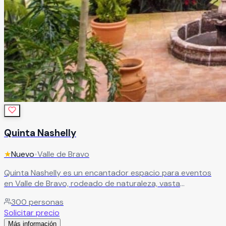
Quinta Nashelly
★
Nuevo
•
Valle de Bravo
Quinta Nashelly es un encantador espacio para eventos
en Valle de Bravo, rodeado de naturaleza, vasta
vegetación y un relajante riachuelo que crea una
300
personas
atmósfera mágica y memorable para cualquier
Solicitar precio
celebración. El recinto cuenta con jardín y salón para
Más información
eventos, ofreciendo espacios ideales para bodas, XV años,