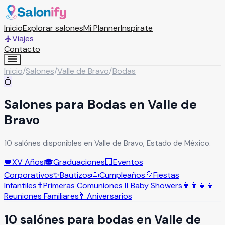
Inicio
Explorar salones
Mi Planner
Inspírate
Viajes
Contacto
Inicio
/
Salones
/
Valle de Bravo
/
Bodas
💍
Salones para Bodas en Valle de
Bravo
10 salónes disponibles en Valle de Bravo, Estado de México.
👑
XV Años
🎓
Graduaciones
🏢
Eventos
Corporativos
✨
Bautizos
🎂
Cumpleaños
🎈
Fiestas
Infantiles
✝️
Primeras Comuniones
🍼
Baby Showers
👨‍👩‍👧‍👦
Reuniones Familiares
🥂
Aniversarios
10
salón
es
para
bodas
en
Valle de