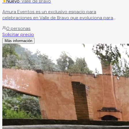
★
Nuevo
•
Valle de Bravo
Amura Eventos es un exclusivo espacio para
celebraciones en Valle de Bravo que evoluciona para
ofrecer una experiencia de lujo natural, sofisticación y
0
personas
momentos inolvidables. Actualmente en proceso de
Solicitar precio
transformación y renovación, Amura Eventos prepara un
Más información
concepto único rodeado de naturaleza y elegancia, ideal
para bodas, aniversarios, eventos sociales y celebraciones
especiales llenas de estilo y exclusividad.
Leer más