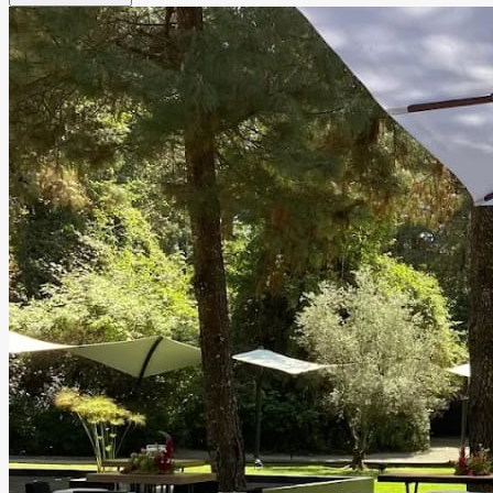
aniversarios, graduaciones y reuniones sociales especiales
en un entorno elegante y natural. Quinta Nashelly dispone
de salón jardín con capacidad para 200 a 250 personas,
jardín para hasta 300 invitados, área infantil y
estacionamiento, brindando comodidad y versatilidad
para crear experiencias inolvidables junto a familiares y
amigos.
Leer más