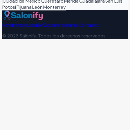
Ciudad de México
Querétaro
Mérida
Guadalajara
San Luis
Potosí
Tijuana
León
Monterrey
Administra tu salón
Explorar salones
Contacto
©
2026
Salonify. Todos los derechos reservados.