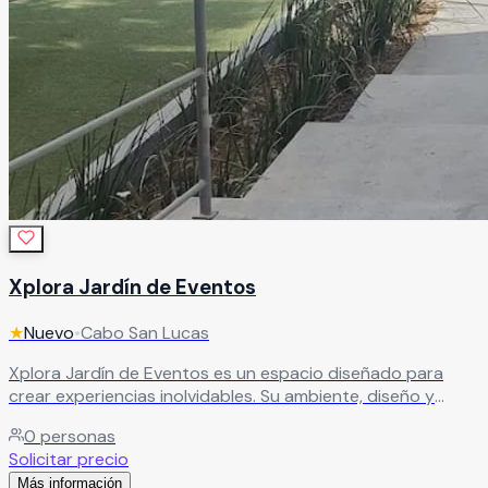
Xplora Jardín de Eventos
★
Nuevo
•
Cabo San Lucas
Xplora Jardín de Eventos es un espacio diseñado para
crear experiencias inolvidables. Su ambiente, diseño y
decoración harán que tu celebración quede grabada en la
0
personas
memoria de todos tus invitados. Ideal para bodas al aire
Solicitar precio
libre, ofrece también la seguridad de contar con carpa en
Más información
caso de requerirse, brindando comodidad sin perder el