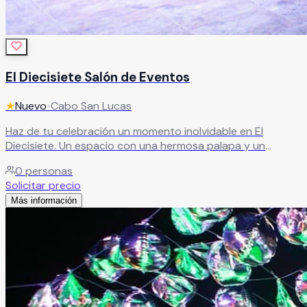
El Diecisiete Salón de Eventos
★
Nuevo
•
Cabo San Lucas
Haz de tu celebración un momento inolvidable en El
Diecisiete. Un espacio con una hermosa palapa y un
ambiente agradable, ideal para crear eventos únicos y
0
personas
llenos de estilo. Aquí encontrarás el lugar perfecto para
Solicitar precio
disfrutar tu festejo como lo imaginaste. Bodas,
Más información
cumpleaños, bautizos, aniversarios o cualquier ocasión
especial… en El Diecisiete cada evento se convierte en un
recuerdo inolvidable.
Leer más