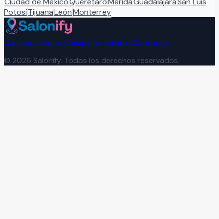
Ciudad de México
Querétaro
Mérida
Guadalajara
San Luis
Potosí
Tijuana
León
Monterrey
Administra tu salón
Explorar salones
Contacto
©
2026
Salonify. Todos los derechos reservados.