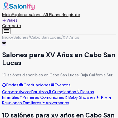
Inicio
Explorar salones
Mi Planner
Inspírate
Viajes
Contacto
Inicio
/
Salones
/
Cabo San Lucas
/
XV Años
👑
Salones para XV Años en Cabo San
Lucas
10 salónes disponibles en Cabo San Lucas, Baja California Sur.
💍
Bodas
🎓
Graduaciones
🏢
Eventos
Corporativos
✨
Bautizos
🎂
Cumpleaños
🎈
Fiestas
Infantiles
✝️
Primeras Comuniones
🍼
Baby Showers
👨‍👩‍👧‍👦
Reuniones Familiares
🥂
Aniversarios
10
salón
es
para
xv años
en
Cabo San