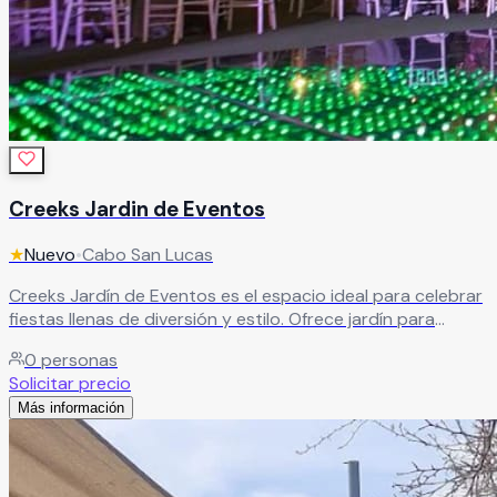
Creeks Jardin de Eventos
★
Nuevo
•
Cabo San Lucas
Creeks Jardín de Eventos es el espacio ideal para celebrar
fiestas llenas de diversión y estilo. Ofrece jardín para
eventos, renta de inflables infantiles y mobiliario para
0
personas
niños, creando el ambiente perfecto para celebraciones
Solicitar precio
familiares e infantiles inolvidables.
Leer más
Más información