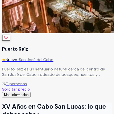
Puerto Raíz
★
Nuevo
•
San José del Cabo
Puerto Raíz es un santuario natural cerca del centro de
San José del Cabo, rodeado de bosques, huertos y
jardines que crean un entorno único para celebrar. Un
0
personas
espacio ideal para eventos especiales, donde la naturaleza
Solicitar precio
se convierte en el escenario perfecto para vivir
Más información
experiencias inolvidables.
Leer más
XV Años
en
Cabo San Lucas
: lo que