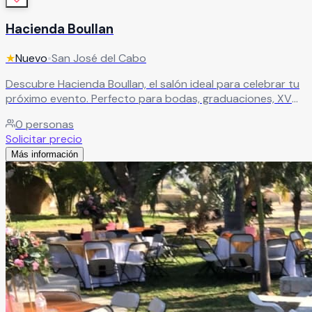
Hacienda Boullan
★
Nuevo
•
San José del Cabo
Descubre Hacienda Boullan, el salón ideal para celebrar tu
próximo evento. Perfecto para bodas, graduaciones, XV
años y todo tipo de celebraciones, ofrece el espacio ideal
0
personas
para crear momentos inolvidables en un ambiente
Solicitar precio
especial.
Leer más
Más información