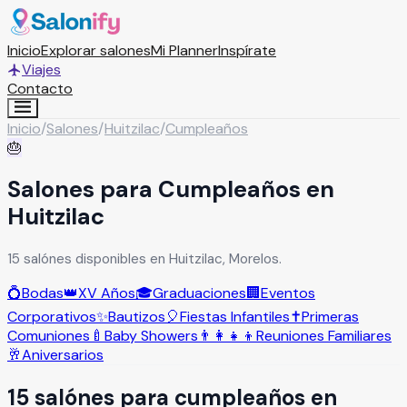
Inicio
Explorar salones
Mi Planner
Inspírate
Viajes
Contacto
Inicio
/
Salones
/
Huitzilac
/
Cumpleaños
🎂
Salones para Cumpleaños en
Huitzilac
15 salónes disponibles en Huitzilac, Morelos.
💍
Bodas
👑
XV Años
🎓
Graduaciones
🏢
Eventos
Corporativos
✨
Bautizos
🎈
Fiestas Infantiles
✝️
Primeras
Comuniones
🍼
Baby Showers
👨‍👩‍👧‍👦
Reuniones Familiares
🥂
Aniversarios
15
salón
es
para
cumpleaños
en