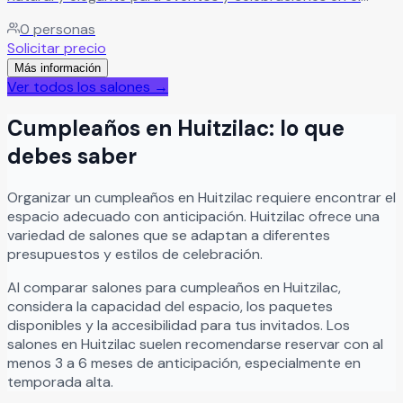
corazón de Morelos. Especialistas en crear experiencias
0
personas
inolvidables rodeadas de naturaleza, ofrecemos el
Solicitar precio
escenario perfecto para bodas, XV años, graduaciones,
Más información
aniversarios, eventos sociales, ceremonias civiles o
Ver todos los salones →
religiosas y reuniones especiales al aire libre.
Leer más
Cumpleaños
en
Huitzilac
: lo que
debes saber
Organizar
un
cumpleaños
en
Huitzilac
requiere encontrar el
espacio adecuado con anticipación.
Huitzilac
ofrece una
variedad de salones que se adaptan a diferentes
presupuestos y estilos de celebración.
Al comparar salones para
cumpleaños
en
Huitzilac
,
considera la capacidad del espacio, los paquetes
disponibles y la accesibilidad para tus invitados. Los
salones en
Huitzilac
suelen recomendarse reservar con al
menos 3 a 6 meses de anticipación, especialmente en
temporada alta.