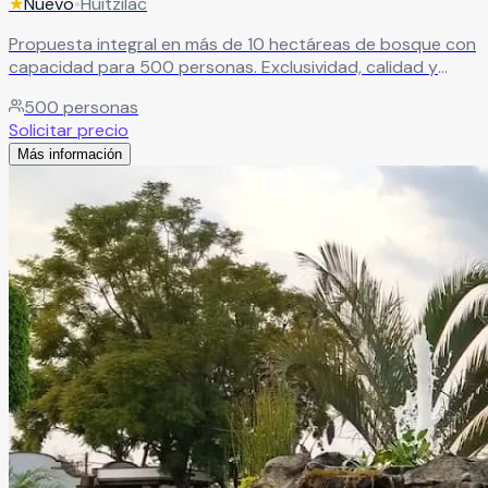
★
Nuevo
•
Huitzilac
Propuesta integral en más de 10 hectáreas de bosque con
capacidad para 500 personas. Exclusividad, calidad y
total armonía con la naturaleza como principales
500
personas
características.
Leer más
Solicitar precio
Más información