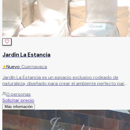
Jardín La Estancia
★
Nuevo
•
Cuernavaca
Jardín La Estancia es un espacio exclusivo rodeado de
naturaleza, diseñado para crear el ambiente perfecto para
todo tipo de celebraciones y eventos especiales. Con una
0
personas
atmósfera elegante, tranquila y llena de encanto, este
Solicitar precio
hermoso jardín combina áreas verdes, privacidad y
Más información
espacios versátiles ideales para bodas, XV años,
aniversarios, graduaciones, eventos corporativos y
reuniones sociales.
Leer más