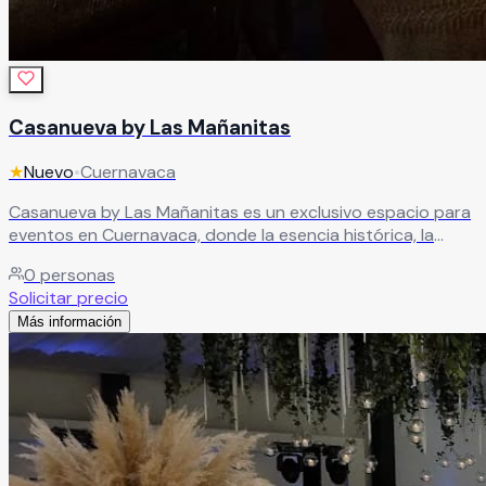
Casanueva by Las Mañanitas
★
Nuevo
•
Cuernavaca
Casanueva by Las Mañanitas es un exclusivo espacio para
eventos en Cuernavaca, donde la esencia histórica, la
naturaleza y la elegancia se unen para crear celebraciones
0
personas
inolvidables. Sus hermosas instalaciones ofrecen el
Solicitar precio
escenario perfecto para bodas, XV años, aniversarios,
Más información
graduaciones, eventos corporativos y reuniones
especiales, brindando una atmósfera sofisticada y llena de
encanto. Cada espacio ha sido cuidadosamente diseñado
para destacar la belleza y exclusividad de cada
celebración.
Leer más