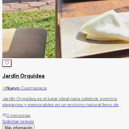
Jardín Orquídea
★
Nuevo
•
Cuernavaca
Jardín Orquídea es el lugar ideal para celebrar eventos
elegantes y memorables en un entorno natural lleno de
encanto y estilo. Sus hermosas instalaciones ofrecen
0
personas
espacios versátiles que se adaptan perfectamente a
Solicitar precio
diferentes tipos de celebraciones, desde bodas y XV años
Más información
hasta graduaciones, aniversarios y eventos sociales o