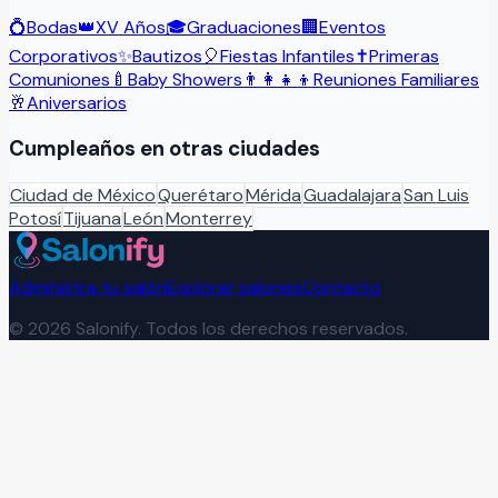
💍
Bodas
👑
XV Años
🎓
Graduaciones
🏢
Eventos
Corporativos
✨
Bautizos
🎈
Fiestas Infantiles
✝️
Primeras
Comuniones
🍼
Baby Showers
👨‍👩‍👧‍👦
Reuniones Familiares
🥂
Aniversarios
Cumpleaños
en otras ciudades
Ciudad de México
Querétaro
Mérida
Guadalajara
San Luis
Potosí
Tijuana
León
Monterrey
Administra tu salón
Explorar salones
Contacto
©
2026
Salonify. Todos los derechos reservados.