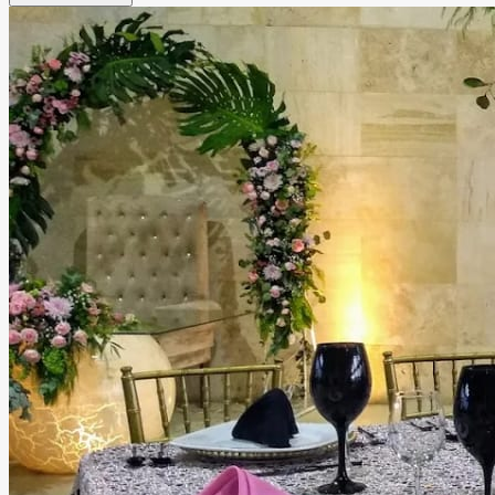
corporativos. Cada rincón del jardín está diseñado para
brindar una atmósfera romántica, sofisticada y acogedora
para ti y tus invitados. Además de sus increíbles espacios,
el equipo de Jardín Orquídea puede apoyarte en la
organización de tu evento, cuidando cada detalle para
que disfrutes una experiencia única, cómoda e inolvidable.
Leer más