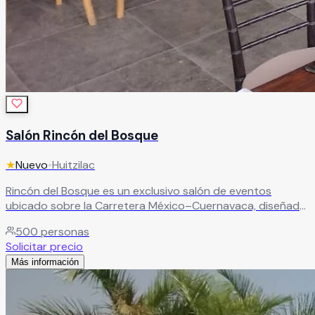
Salón Rincón del Bosque
★
Nuevo
•
Huitzilac
Rincón del Bosque es un exclusivo salón de eventos
ubicado sobre la Carretera México–Cuernavaca, diseñado
para celebrar momentos inolvidables en un entorno
500
personas
natural y elegante. Con capacidad para más de 500
Solicitar precio
personas, este amplio recinto combina comodidad,
Más información
funcionalidad y una espectacular iluminación natural
gracias a su diseño con techo cerrado y espacios
versátiles ideales para bodas, XV años, graduaciones,
eventos sociales, conferencias y eventos corporativos.