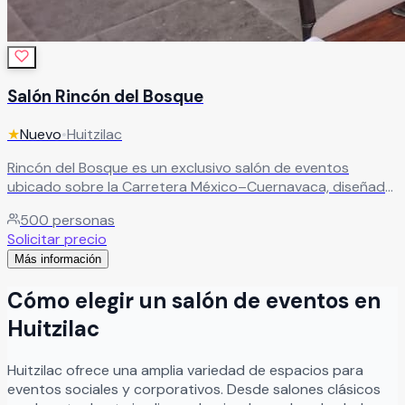
Salón Rincón del Bosque
★
Nuevo
•
Huitzilac
Rincón del Bosque es un exclusivo salón de eventos
ubicado sobre la Carretera México–Cuernavaca, diseñado
para celebrar momentos inolvidables en un entorno
500
personas
natural y elegante. Con capacidad para más de 500
Solicitar precio
personas, este amplio recinto combina comodidad,
Más información
funcionalidad y una espectacular iluminación natural
gracias a su diseño con techo cerrado y espacios
Cómo elegir un salón de eventos en
versátiles ideales para bodas, XV años, graduaciones,
eventos sociales, conferencias y eventos corporativos.
Huitzilac
Leer más
Huitzilac
ofrece una amplia variedad de espacios para
eventos sociales y corporativos. Desde salones clásicos