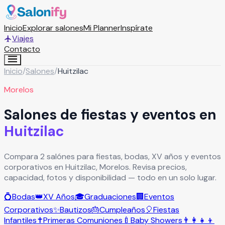
Inicio
Explorar salones
Mi Planner
Inspírate
Viajes
Contacto
Inicio
/
Salones
/
Huitzilac
Morelos
Salones de fiestas y eventos en
Huitzilac
Compara 2 salónes para fiestas, bodas, XV años y eventos
corporativos en Huitzilac, Morelos. Revisa precios,
capacidad, fotos y disponibilidad — todo en un solo lugar.
💍
Bodas
👑
XV Años
🎓
Graduaciones
🏢
Eventos
Corporativos
✨
Bautizos
🎂
Cumpleaños
🎈
Fiestas
Infantiles
✝️
Primeras Comuniones
🍼
Baby Showers
👨‍👩‍👧‍👦