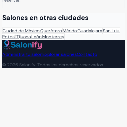
reservar.
Salones en otras ciudades
Ciudad de México
Querétaro
Mérida
Guadalajara
San Luis
Potosí
Tijuana
León
Monterrey
Administra tu salón
Explorar salones
Contacto
©
2026
Salonify. Todos los derechos reservados.