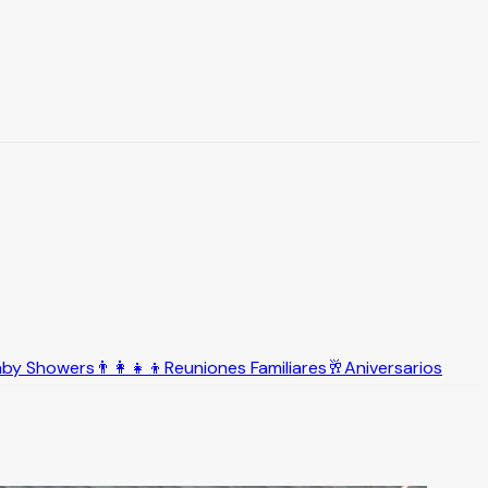
aby Showers
👨‍👩‍👧‍👦
Reuniones Familiares
🥂
Aniversarios