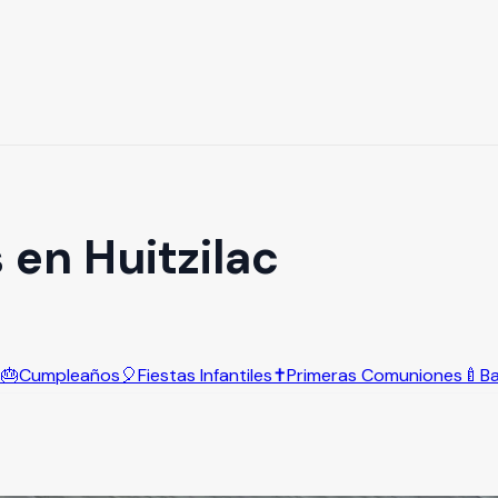
 en Huitzilac
s
🎂
Cumpleaños
🎈
Fiestas Infantiles
✝️
Primeras Comuniones
🍼
B