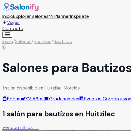
Inicio
Explorar salones
Mi Planner
Inspírate
Viajes
Contacto
Inicio
/
Salones
/
Huitzilac
/
Bautizos
✨
Salones para Bautizos
1 salón disponible en Huitzilac, Morelos.
💍
Bodas
👑
XV Años
🎓
Graduaciones
🏢
Eventos Corporativo
1
salón
para
bautizos
en
Huitzilac
Ver con filtros →