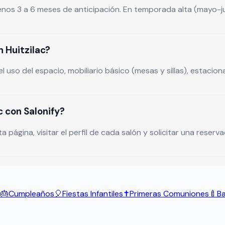
menos 3 a 6 meses de anticipación. En temporada alta (mayo-j
 Huitzilac?
l uso del espacio, mobiliario básico (mesas y sillas), estac
c con Salonify?
ina, visitar el perfil de cada salón y solicitar una reservaci
s
🎂
Cumpleaños
🎈
Fiestas Infantiles
✝️
Primeras Comuniones
🍼
B