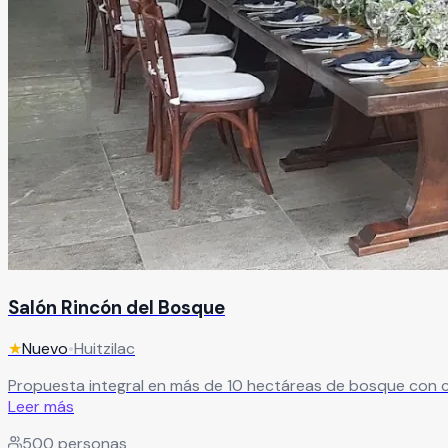
Salón Rincón del Bosque
★
Nuevo
•
Huitzilac
Propuesta integral en más de 10 hectáreas de bosque con ca
Leer más
500
personas