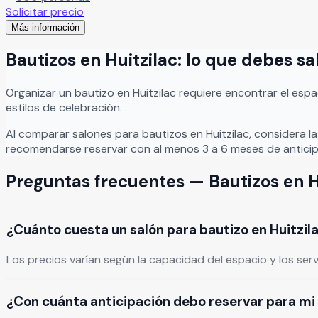
Solicitar precio
Más información
Bautizos
en
Huitzilac
: lo que debes s
Organizar
un
bautizo
en
Huitzilac
requiere encontrar el esp
estilos de celebración.
Al comparar salones para
bautizos
en
Huitzilac
, considera l
recomendarse reservar con al menos 3 a 6 meses de anticip
Preguntas frecuentes —
Bautizos
en
H
¿Cuánto cuesta un salón para bautizo en Huitzil
Los precios varían según la capacidad del espacio y los ser
¿Con cuánta anticipación debo reservar para mi 