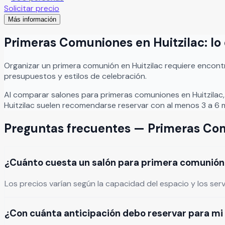
Solicitar precio
Más información
Primeras Comuniones
en
Huitzilac
: l
Organizar
un
primera comunión
en
Huitzilac
requiere encontr
presupuestos y estilos de celebración.
Al comparar salones para
primeras comuniones
en
Huitzilac
Huitzilac
suelen recomendarse reservar con al menos 3 a 6 m
Preguntas frecuentes —
Primeras Co
¿Cuánto cuesta un salón para primera comunión 
Los precios varían según la capacidad del espacio y los ser
¿Con cuánta anticipación debo reservar para mi