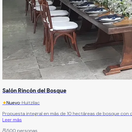
Salón Rincón del Bosque
★
Nuevo
•
Huitzilac
Propuesta integral en más de 10 hectáreas de bosque con ca
Leer más
500
personas