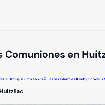
s Comuniones en Huitz
s
✨
Bautizos
🎂
Cumpleaños
🎈
Fiestas Infantiles
🍼
Baby Showers

Huitzilac