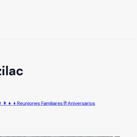
ilac
‍👩‍👧‍👦
Reuniones Familiares
🥂
Aniversarios