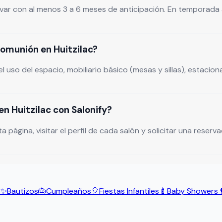
var con al menos 3 a 6 meses de anticipación. En temporada a
comunión en Huitzilac?
l uso del espacio, mobiliario básico (mesas y sillas), estac
n Huitzilac con Salonify?
ina, visitar el perfil de cada salón y solicitar una reservaci
s
✨
Bautizos
🎂
Cumpleaños
🎈
Fiestas Infantiles
🍼
Baby Showers
