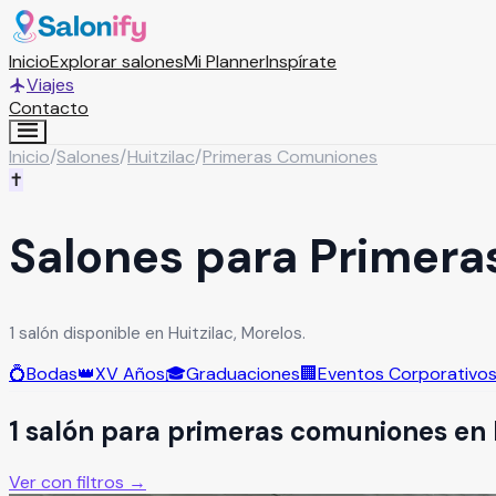
Inicio
Explorar salones
Mi Planner
Inspírate
Viajes
Contacto
Inicio
/
Salones
/
Huitzilac
/
Primeras Comuniones
✝️
Salones para Primera
1 salón disponible en Huitzilac, Morelos.
💍
Bodas
👑
XV Años
🎓
Graduaciones
🏢
Eventos Corporativo
1
salón
para
primeras comuniones
en
Ver con filtros →