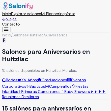
Inicio
Explorar salones
Mi Planner
Inspírate
Viajes
Contacto
Inicio
/
Salones
/
Huitzilac
/
Aniversarios
🥂
Salones para Aniversarios en
Huitzilac
15 salónes disponibles en Huitzilac, Morelos.
💍
Bodas
👑
XV Años
🎓
Graduaciones
🏢
Eventos
Corporativos
✨
Bautizos
🎂
Cumpleaños
🎈
Fiestas
Infantiles
✝️
Primeras Comuniones
🍼
Baby Showers
👨‍👩‍👧‍👦
Reuniones Familiares
15
salón
es
para
aniversarios
en