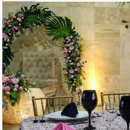
corporativos. Cada rincón del jardín está diseñado para
brindar una atmósfera romántica, sofisticada y acogedora
para ti y tus invitados. Además de sus increíbles espacios,
el equipo de Jardín Orquídea puede apoyarte en la
organización de tu evento, cuidando cada detalle para
que disfrutes una experiencia única, cómoda e inolvidable.
Leer más