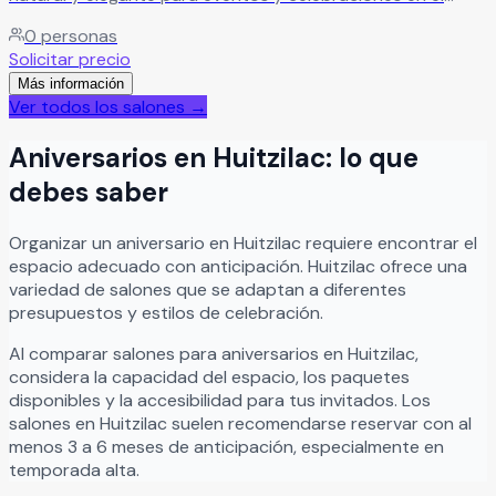
corazón de Morelos. Especialistas en crear experiencias
0
personas
inolvidables rodeadas de naturaleza, ofrecemos el
Solicitar precio
escenario perfecto para bodas, XV años, graduaciones,
Más información
aniversarios, eventos sociales, ceremonias civiles o
Ver todos los salones →
religiosas y reuniones especiales al aire libre.
Leer más
Aniversarios
en
Huitzilac
: lo que
debes saber
Organizar
un
aniversario
en
Huitzilac
requiere encontrar el
espacio adecuado con anticipación.
Huitzilac
ofrece una
variedad de salones que se adaptan a diferentes
presupuestos y estilos de celebración.
Al comparar salones para
aniversarios
en
Huitzilac
,
considera la capacidad del espacio, los paquetes
disponibles y la accesibilidad para tus invitados. Los
salones en
Huitzilac
suelen recomendarse reservar con al
menos 3 a 6 meses de anticipación, especialmente en
temporada alta.