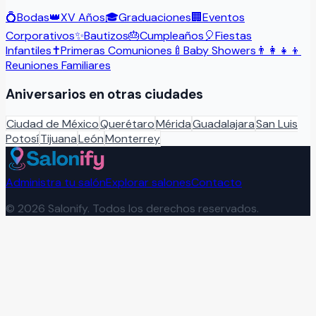
💍
Bodas
👑
XV Años
🎓
Graduaciones
🏢
Eventos
Corporativos
✨
Bautizos
🎂
Cumpleaños
🎈
Fiestas
Infantiles
✝️
Primeras Comuniones
🍼
Baby Showers
👨‍👩‍👧‍👦
Reuniones Familiares
Aniversarios
en otras ciudades
Ciudad de México
Querétaro
Mérida
Guadalajara
San Luis
Potosí
Tijuana
León
Monterrey
Administra tu salón
Explorar salones
Contacto
©
2026
Salonify. Todos los derechos reservados.