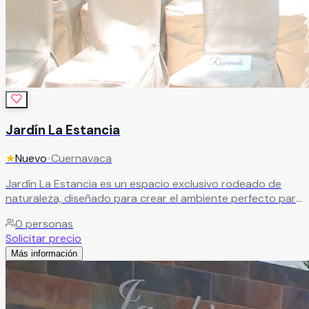
Jardín La Estancia
★
Nuevo
•
Cuernavaca
Jardín La Estancia es un espacio exclusivo rodeado de
naturaleza, diseñado para crear el ambiente perfecto para
todo tipo de celebraciones y eventos especiales. Con una
0
personas
atmósfera elegante, tranquila y llena de encanto, este
Solicitar precio
hermoso jardín combina áreas verdes, privacidad y
Más información
espacios versátiles ideales para bodas, XV años,
aniversarios, graduaciones, eventos corporativos y
reuniones sociales.
Leer más