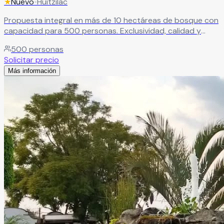
★
Nuevo
•
Huitzilac
Propuesta integral en más de 10 hectáreas de bosque con
capacidad para 500 personas. Exclusividad, calidad y
total armonía con la naturaleza como principales
500
personas
características.
Leer más
Solicitar precio
Más información