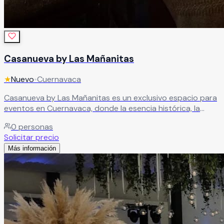
Casanueva by Las Mañanitas
★
Nuevo
•
Cuernavaca
Casanueva by Las Mañanitas es un exclusivo espacio para
eventos en Cuernavaca, donde la esencia histórica, la
naturaleza y la elegancia se unen para crear celebraciones
0
personas
inolvidables. Sus hermosas instalaciones ofrecen el
Solicitar precio
escenario perfecto para bodas, XV años, aniversarios,
Más información
graduaciones, eventos corporativos y reuniones
especiales, brindando una atmósfera sofisticada y llena de
encanto. Cada espacio ha sido cuidadosamente diseñado
para destacar la belleza y exclusividad de cada
celebración.
Leer más