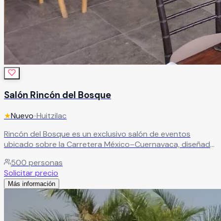
Salón Rincón del Bosque
★
Nuevo
•
Huitzilac
Rincón del Bosque es un exclusivo salón de eventos
ubicado sobre la Carretera México–Cuernavaca, diseñado
para celebrar momentos inolvidables en un entorno
500
personas
natural y elegante. Con capacidad para más de 500
Solicitar precio
personas, este amplio recinto combina comodidad,
Más información
funcionalidad y una espectacular iluminación natural
gracias a su diseño con techo cerrado y espacios
versátiles ideales para bodas, XV años, graduaciones,
eventos sociales, conferencias y eventos corporativos.