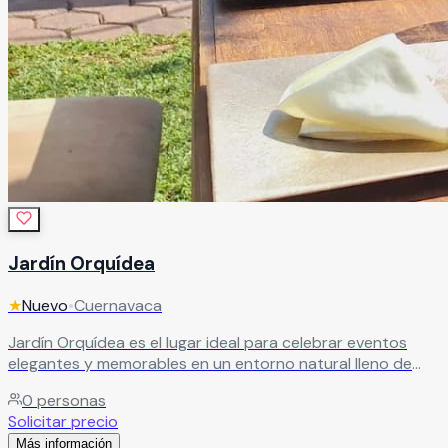
Jardín Orquídea
★
Nuevo
•
Cuernavaca
Jardín Orquídea es el lugar ideal para celebrar eventos
elegantes y memorables en un entorno natural lleno de
encanto y estilo. Sus hermosas instalaciones ofrecen
0
personas
espacios versátiles que se adaptan perfectamente a
Solicitar precio
diferentes tipos de celebraciones, desde bodas y XV años
Más información
hasta graduaciones, aniversarios y eventos sociales o