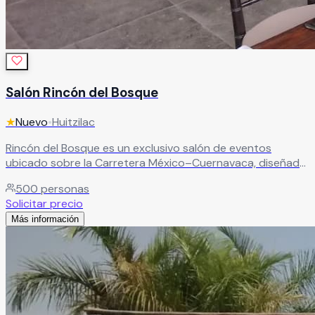
Salón Rincón del Bosque
★
Nuevo
•
Huitzilac
Rincón del Bosque es un exclusivo salón de eventos
ubicado sobre la Carretera México–Cuernavaca, diseñado
para celebrar momentos inolvidables en un entorno
500
personas
natural y elegante. Con capacidad para más de 500
Solicitar precio
personas, este amplio recinto combina comodidad,
Más información
funcionalidad y una espectacular iluminación natural
gracias a su diseño con techo cerrado y espacios
versátiles ideales para bodas, XV años, graduaciones,
eventos sociales, conferencias y eventos corporativos.
Leer más