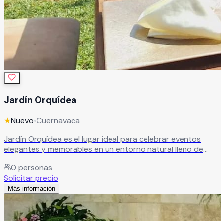
Jardín Orquídea
★
Nuevo
•
Cuernavaca
Jardín Orquídea es el lugar ideal para celebrar eventos
elegantes y memorables en un entorno natural lleno de
encanto y estilo. Sus hermosas instalaciones ofrecen
0
personas
espacios versátiles que se adaptan perfectamente a
Solicitar precio
diferentes tipos de celebraciones, desde bodas y XV años
Más información
hasta graduaciones, aniversarios y eventos sociales o
corporativos. Cada rincón del jardín está diseñado para
brindar una atmósfera romántica, sofisticada y acogedora