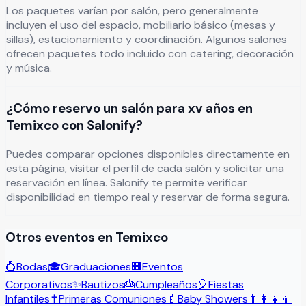
Los paquetes varían por salón, pero generalmente
incluyen el uso del espacio, mobiliario básico (mesas y
sillas), estacionamiento y coordinación. Algunos salones
ofrecen paquetes todo incluido con catering, decoración
y música.
¿Cómo reservo un salón para xv años en
Temixco con Salonify?
Puedes comparar opciones disponibles directamente en
esta página, visitar el perfil de cada salón y solicitar una
reservación en línea. Salonify te permite verificar
disponibilidad en tiempo real y reservar de forma segura.
Otros eventos en
Temixco
💍
Bodas
🎓
Graduaciones
🏢
Eventos
Corporativos
✨
Bautizos
🎂
Cumpleaños
🎈
Fiestas
Infantiles
✝️
Primeras Comuniones
🍼
Baby Showers
👨‍👩‍👧‍👦