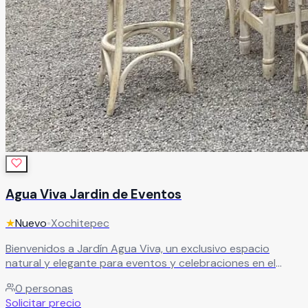
Agua Viva Jardin de Eventos
★
Nuevo
•
Xochitepec
Bienvenidos a Jardín Agua Viva, un exclusivo espacio
natural y elegante para eventos y celebraciones en el
corazón de Morelos. Especialistas en crear experiencias
0
personas
inolvidables rodeadas de naturaleza, ofrecemos el
Solicitar precio
escenario perfecto para bodas, XV años, graduaciones,