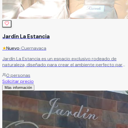
Jardín La Estancia
★
Nuevo
•
Cuernavaca
Jardín La Estancia es un espacio exclusivo rodeado de
naturaleza, diseñado para crear el ambiente perfecto para
todo tipo de celebraciones y eventos especiales. Con una
0
personas
atmósfera elegante, tranquila y llena de encanto, este
Solicitar precio
hermoso jardín combina áreas verdes, privacidad y
Más información
espacios versátiles ideales para bodas, XV años,
aniversarios, graduaciones, eventos corporativos y
reuniones sociales.
Leer más