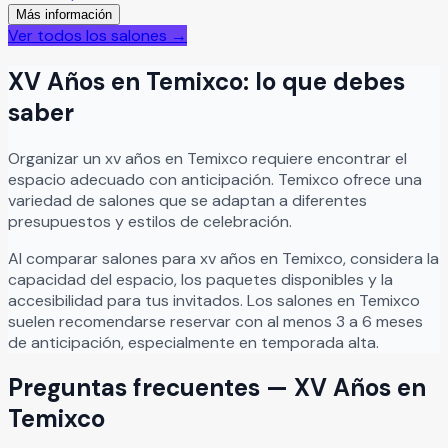
Más información
aniversarios, eventos sociales, ceremonias civiles o
Ver todos los salones →
religiosas y reuniones especiales al aire libre.
Leer más
XV Años
en
Temixco
: lo que debes
saber
Organizar
un
xv años
en
Temixco
requiere encontrar el
espacio adecuado con anticipación.
Temixco
ofrece una
variedad de salones que se adaptan a diferentes
presupuestos y estilos de celebración.
Al comparar salones para
xv años
en
Temixco
, considera la
capacidad del espacio, los paquetes disponibles y la
accesibilidad para tus invitados. Los salones en
Temixco
suelen recomendarse reservar con al menos 3 a 6 meses
de anticipación, especialmente en temporada alta.
Preguntas frecuentes —
XV Años
en
Temixco