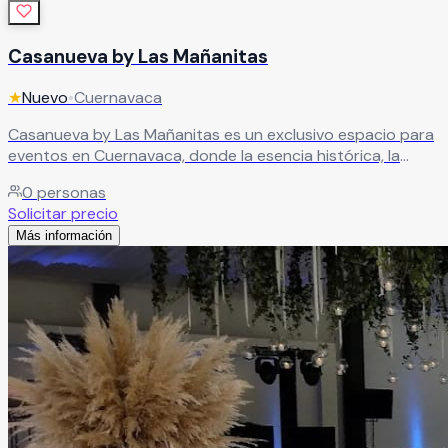
Casanueva by Las Mañanitas
★
Nuevo
•
Cuernavaca
Casanueva by Las Mañanitas es un exclusivo espacio para
eventos en Cuernavaca, donde la esencia histórica, la
naturaleza y la elegancia se unen para crear celebraciones
0
personas
inolvidables. Sus hermosas instalaciones ofrecen el
Solicitar precio
escenario perfecto para bodas, XV años, aniversarios,
Más información
graduaciones, eventos corporativos y reuniones
especiales, brindando una atmósfera sofisticada y llena de
encanto. Cada espacio ha sido cuidadosamente diseñado
para destacar la belleza y exclusividad de cada
celebración.
Leer más