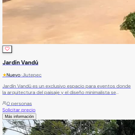
Jardín Vandú
★
Nuevo
•
Jiutepec
Jardín Vandú es un exclusivo espacio para eventos donde
la arquitectura del paisaje y el diseño minimalista se
fusionan para crear una atmósfera elegante, moderna y
0
personas
rodeada de naturaleza. Cada rincón de este hermoso
Solicitar precio
jardín ha sido diseñado para resaltar la belleza natural del
Más información
entorno, ofreciendo espacios sofisticados y versátiles
ideales para bodas, XV años, aniversarios, eventos
corporativos y celebraciones especiales.
Leer más