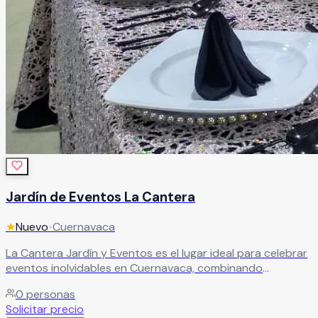
Jardín de Eventos La Cantera
★
Nuevo
•
Cuernavaca
La Cantera Jardín y Eventos es el lugar ideal para celebrar
eventos inolvidables en Cuernavaca, combinando
elegancia, naturaleza y un ambiente único para cualquier
0
personas
ocasión especial. Nuestro jardín ofrece espacios versátiles
Solicitar precio
y cuidadosamente diseñados para bodas, XV años,