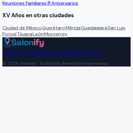
Reuniones Familiares
🥂
Aniversarios
XV Años
en otras ciudades
Ciudad de México
Querétaro
Mérida
Guadalajara
San Luis
Potosí
Tijuana
León
Monterrey
Administra tu salón
Explorar salones
Contacto
©
2026
Salonify. Todos los derechos reservados.