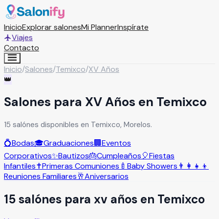
Inicio
Explorar salones
Mi Planner
Inspírate
Viajes
Contacto
Inicio
/
Salones
/
Temixco
/
XV Años
👑
Salones para XV Años en Temixco
15 salónes disponibles en Temixco, Morelos.
💍
Bodas
🎓
Graduaciones
🏢
Eventos
Corporativos
✨
Bautizos
🎂
Cumpleaños
🎈
Fiestas
Infantiles
✝️
Primeras Comuniones
🍼
Baby Showers
👨‍👩‍👧‍👦
Reuniones Familiares
🥂
Aniversarios
15
salón
es
para
xv años
en
Temixco